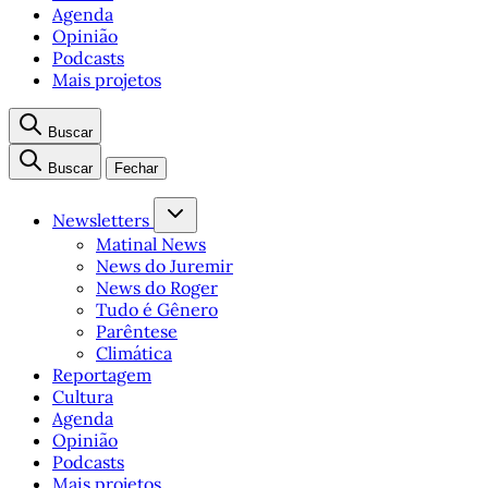
Agenda
Opinião
Podcasts
Mais projetos
Buscar
Buscar
Fechar
Newsletters
Matinal News
News do Juremir
News do Roger
Tudo é Gênero
Parêntese
Climática
Reportagem
Cultura
Agenda
Opinião
Podcasts
Mais projetos