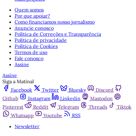
Quem somos
Por que apoiar?
Como financiamos nosso jornalismo
Anuncie conosco
Política de Correções e Transparência
Política de privacidade
Política de Cookies
Termos de uso
Fale conosco
Assine
Assine
Siga a Matinal
Facebook
Twitter
Bluesky
Discord
Github
Instagram
Linkedin
Mastodon
Pinterest
Reddit
Telegram
Threads
Tiktok
Whatsapp
Youtube
RSS
Newsletter