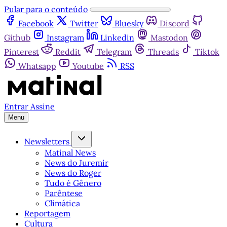
Pular para o conteúdo
Facebook
Twitter
Bluesky
Discord
Github
Instagram
Linkedin
Mastodon
Pinterest
Reddit
Telegram
Threads
Tiktok
Whatsapp
Youtube
RSS
Entrar
Assine
Menu
Newsletters
Matinal News
News do Juremir
News do Roger
Tudo é Gênero
Parêntese
Climática
Reportagem
Cultura