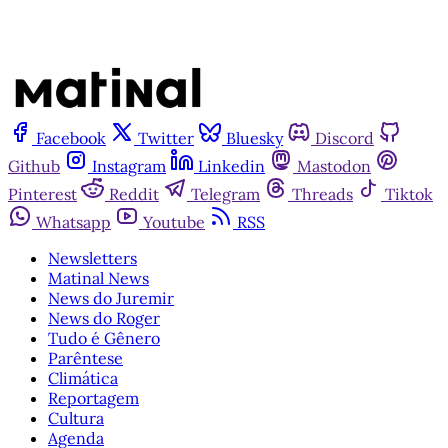
Facebook
Twitter
Bluesky
Discord
Github
Instagram
Linkedin
Mastodon
Pinterest
Reddit
Telegram
Threads
Tiktok
Whatsapp
Youtube
RSS
Newsletters
Matinal News
News do Juremir
News do Roger
Tudo é Gênero
Parêntese
Climática
Reportagem
Cultura
Agenda