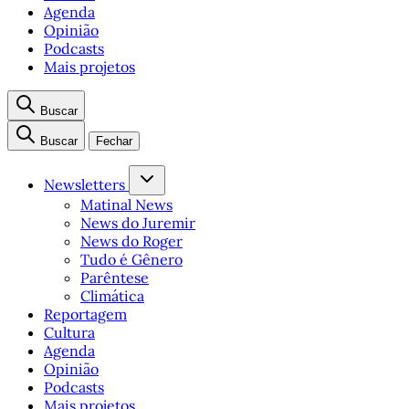
Agenda
Opinião
Podcasts
Mais projetos
Buscar
Buscar
Fechar
Newsletters
Matinal News
News do Juremir
News do Roger
Tudo é Gênero
Parêntese
Climática
Reportagem
Cultura
Agenda
Opinião
Podcasts
Mais projetos