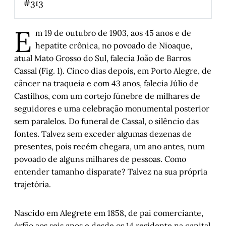
#313
Nem toda mistura é boa
E
m 19 de outubro de 1903, aos 45 anos e de
Geração Z não gosta de carnaval?
hepatite crônica, no povoado de Nioaque,
atual Mato Grosso do Sul, falecia João de Barros
“Ó, abre alas, que eu quero passar”: Dyrson 
Cassal (Fig. 1). Cinco dias depois, em Porto Alegre, de
Cattani
câncer na traqueia e com 43 anos, falecia Júlio de
Estória enviesada
Castilhos, com um cortejo fúnebre de milhares de
seguidores e uma celebração monumental posterior
Entre casa e marido
sem paralelos. Do funeral de Cassal, o silêncio das
Histórias de Autógrafos: Michael Ruse em 
fontes. Talvez sem exceder algumas dezenas de
Levando Darwin a sério
presentes, pois recém chegara, um ano antes, num
povoado de alguns milhares de pessoas. Como
Pedaço de uma vida íntegra
entender tamanho disparate? Talvez na sua própria
trajetória.
O “avô” dos estudos do livro e da edição no Brasil
Nascido em Alegrete em 1858, de pai comerciante,
A medida das coisas humanas: Capítulo III
órfão aos seis anos e desde os 14 residente na capital