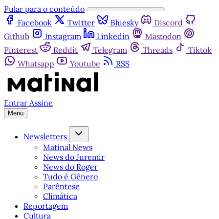
Pular para o conteúdo
Facebook
Twitter
Bluesky
Discord
Github
Instagram
Linkedin
Mastodon
Pinterest
Reddit
Telegram
Threads
Tiktok
Whatsapp
Youtube
RSS
Entrar
Assine
Menu
Newsletters
Matinal News
News do Juremir
News do Roger
Tudo é Gênero
Parêntese
Climática
Reportagem
Cultura