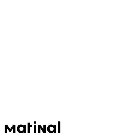
Este post está disponível
apenas para quem apoia a
Matinal
Assine agora
Já tem uma conta?
Entrar