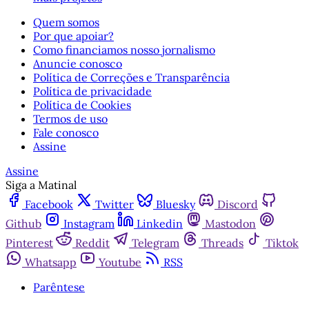
Quem somos
Por que apoiar?
Como financiamos nosso jornalismo
Anuncie conosco
Política de Correções e Transparência
Política de privacidade
Política de Cookies
Termos de uso
Fale conosco
Assine
Assine
Siga a Matinal
Facebook
Twitter
Bluesky
Discord
Github
Instagram
Linkedin
Mastodon
Pinterest
Reddit
Telegram
Threads
Tiktok
Whatsapp
Youtube
RSS
Parêntese