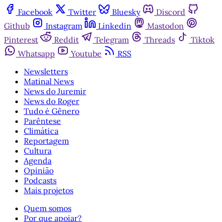
Facebook
Twitter
Bluesky
Discord
Github
Instagram
Linkedin
Mastodon
Pinterest
Reddit
Telegram
Threads
Tiktok
Whatsapp
Youtube
RSS
Newsletters
Matinal News
News do Juremir
News do Roger
Tudo é Gênero
Parêntese
Climática
Reportagem
Cultura
Agenda
Opinião
Podcasts
Mais projetos
Quem somos
Por que apoiar?