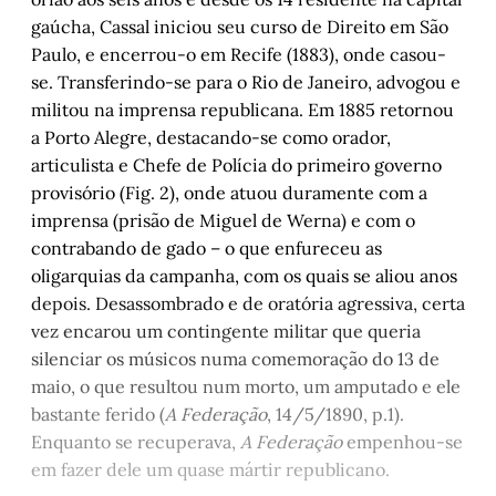
gaúcha, Cassal iniciou seu curso de Direito em São
1903: A morte de Barros Cassal, memória e 
Paulo, e encerrou-o em Recife (1883), onde casou-
esquecimentos
se. Transferindo-se para o Rio de Janeiro, advogou e
militou na imprensa republicana. Em 1885 retornou
a Porto Alegre, destacando-se como orador,
articulista e Chefe de Polícia do primeiro governo
provisório (Fig. 2), onde atuou duramente com a
imprensa (prisão de Miguel de Werna) e com o
contrabando de gado – o que enfureceu as
oligarquias da campanha, com os quais se aliou anos
depois. Desassombrado e de oratória agressiva, certa
vez encarou um contingente militar que queria
silenciar os músicos numa comemoração do 13 de
maio, o que resultou num morto, um amputado e ele
bastante ferido (
A Federação
, 14/5/1890, p.1).
Enquanto se recuperava,
A Federação
empenhou-se
em fazer dele um quase mártir republicano.