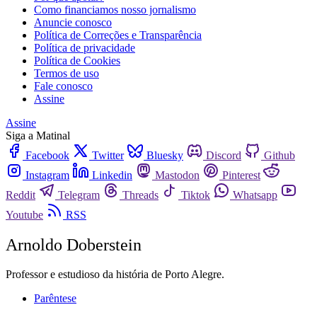
Como financiamos nosso jornalismo
Anuncie conosco
Política de Correções e Transparência
Política de privacidade
Política de Cookies
Termos de uso
Fale conosco
Assine
Assine
Siga a Matinal
Facebook
Twitter
Bluesky
Discord
Github
Instagram
Linkedin
Mastodon
Pinterest
Reddit
Telegram
Threads
Tiktok
Whatsapp
Youtube
RSS
Arnoldo Doberstein
Professor e estudioso da história de Porto Alegre.
Parêntese