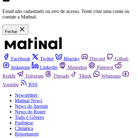
Email não cadastrado ou erro de acesso. Tente criar uma conta ou
contate a Matinal.
Fechar
Facebook
Twitter
Bluesky
Discord
Github
Instagram
Linkedin
Mastodon
Pinterest
Reddit
Telegram
Threads
Tiktok
Whatsapp
Youtube
RSS
Newsletters
Matinal News
News do Juremir
News do Roger
Tudo é Gênero
Parêntese
Climática
Reportagem