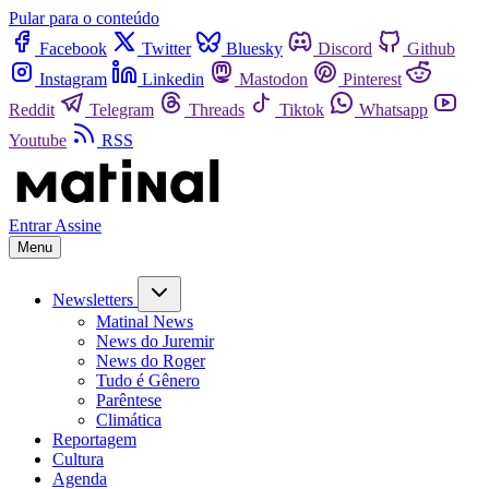
Pular para o conteúdo
Facebook
Twitter
Bluesky
Discord
Github
Instagram
Linkedin
Mastodon
Pinterest
Reddit
Telegram
Threads
Tiktok
Whatsapp
Youtube
RSS
Entrar
Assine
Menu
Newsletters
Matinal News
News do Juremir
News do Roger
Tudo é Gênero
Parêntese
Climática
Reportagem
Cultura
Agenda