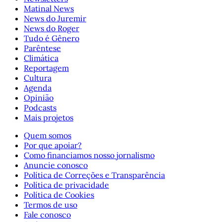
Matinal News
News do Juremir
News do Roger
Tudo é Gênero
Parêntese
Climática
Reportagem
Cultura
Agenda
Opinião
Podcasts
Mais projetos
Quem somos
Por que apoiar?
Como financiamos nosso jornalismo
Anuncie conosco
Política de Correções e Transparência
Política de privacidade
Política de Cookies
Termos de uso
Fale conosco