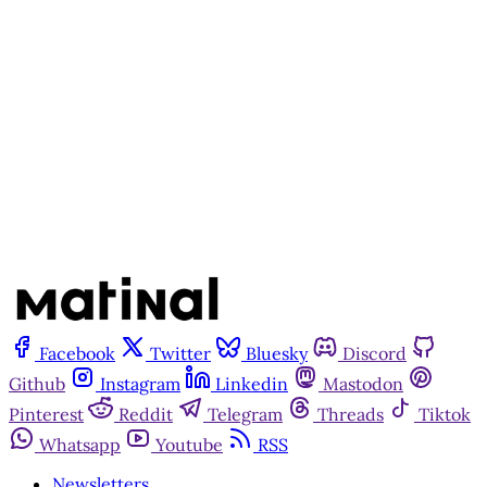
Matinal
Assine agora
Já tem uma conta?
Entrar
Facebook
Twitter
Bluesky
Discord
Github
Instagram
Linkedin
Mastodon
Pinterest
Reddit
Telegram
Threads
Tiktok
Whatsapp
Youtube
RSS
Newsletters