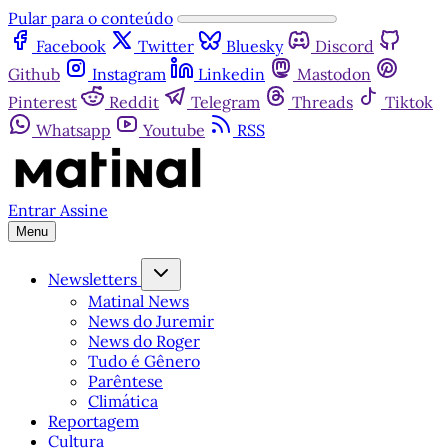
Pular para o conteúdo
Facebook
Twitter
Bluesky
Discord
Github
Instagram
Linkedin
Mastodon
Pinterest
Reddit
Telegram
Threads
Tiktok
Whatsapp
Youtube
RSS
Entrar
Assine
Menu
Newsletters
Matinal News
News do Juremir
News do Roger
Tudo é Gênero
Parêntese
Climática
Reportagem
Cultura