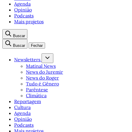
Agenda
Opinião
Podcasts
Mais projetos
Buscar
Buscar
Fechar
Newsletters
Matinal News
News do Juremir
News do Roger
Tudo é Gênero
Parêntese
Climática
Reportagem
Cultura
Agenda
Opinião
Podcasts
Mais projetos