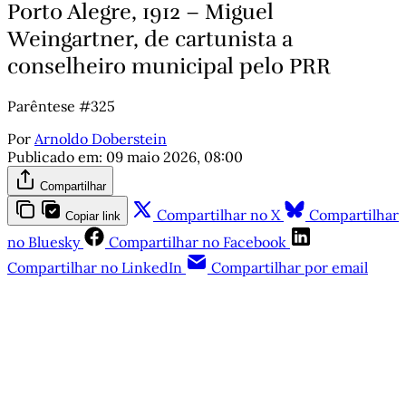
Porto Alegre, 1912 – Miguel
Weingartner, de cartunista a
conselheiro municipal pelo PRR
Parêntese #325
Por
Arnoldo Doberstein
Publicado em:
09 maio 2026, 08:00
Compartilhar
Compartilhar no X
Compartilhar
Copiar link
no Bluesky
Compartilhar no Facebook
Compartilhar no LinkedIn
Compartilhar por email
Este post está disponível
apenas para quem apoia a