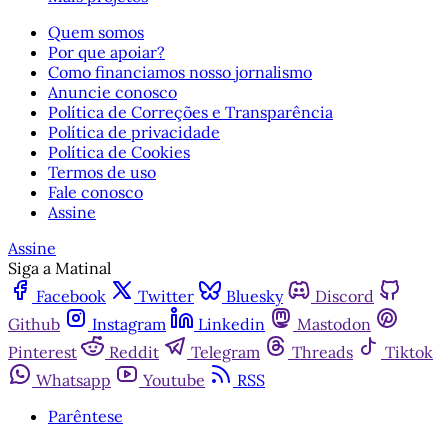
Quem somos
Por que apoiar?
Como financiamos nosso jornalismo
Anuncie conosco
Política de Correções e Transparência
Política de privacidade
Política de Cookies
Termos de uso
Fale conosco
Assine
Assine
Siga a Matinal
Facebook
Twitter
Bluesky
Discord
Github
Instagram
Linkedin
Mastodon
Pinterest
Reddit
Telegram
Threads
Tiktok
Whatsapp
Youtube
RSS
Parêntese