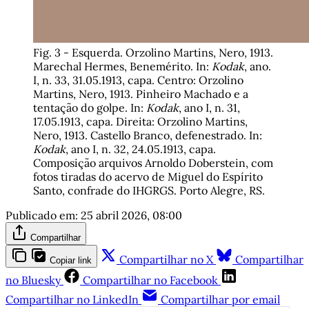
Fig. 3 - Esquerda. Orzolino Martins, Nero, 1913. 
Marechal Hermes, Benemérito. In: 
Kodak
, ano. 
I, n. 33, 31.05.1913, capa. Centro: Orzolino 
Martins, Nero, 1913. Pinheiro Machado e a 
tentação do golpe. In: 
Kodak
, ano I, n. 31, 
17.05.1913, capa. Direita: Orzolino Martins, 
Nero, 1913. Castello Branco, defenestrado. In: 
Kodak
, ano I, n. 32, 24.05.1913, capa. 
Composição arquivos Arnoldo Doberstein, com 
fotos tiradas do acervo de Miguel do Espírito 
Santo, confrade do IHGRGS. Porto Alegre, RS. 
Publicado em:
25 abril 2026, 08:00
Compartilhar
Compartilhar no X
Compartilhar
Copiar link
no Bluesky
Compartilhar no Facebook
Compartilhar no LinkedIn
Compartilhar por email