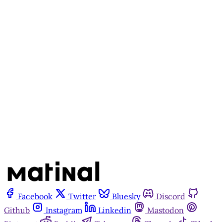
apenas para quem apoia a
Matinal
Assine agora
Já tem uma conta?
Entrar
Facebook
Twitter
Bluesky
Discord
Github
Instagram
Linkedin
Mastodon