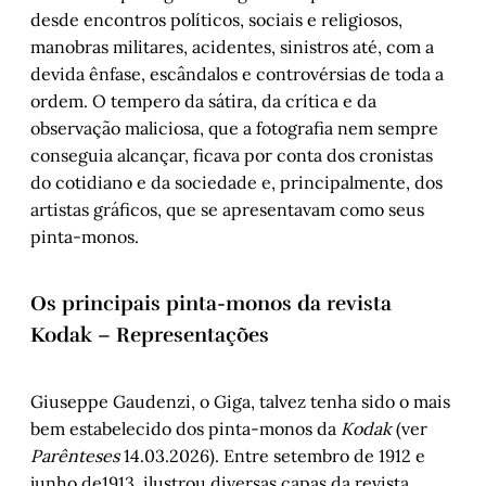
Marlon Pires Ramos
desde encontros políticos, sociais e religiosos,
manobras militares, acidentes, sinistros até, com a
Cordel do Corte Raso – Capítulo III
, por 
Gonçalo Ferraz
devida ênfase, escândalos e controvérsias de toda a
ordem. O tempero da sátira, da crítica e da
Porto Alegre, 1912-14: Os pinta-monos da 
revista Kodak
, por Arnoldo Doberstein
observação maliciosa, que a fotografia nem sempre
conseguia alcançar, ficava por conta dos cronistas
do cotidiano e da sociedade e, principalmente, dos
artistas gráficos, que se apresentavam como seus
pinta-monos.
Os principais pinta-monos da revista
Kodak – Representações
Giuseppe Gaudenzi, o Giga, talvez tenha sido o mais
bem estabelecido dos pinta-monos da
Kodak
(ver
Parênteses
14.03.2026). Entre setembro de 1912 e
junho de1913, ilustrou diversas capas da revista,