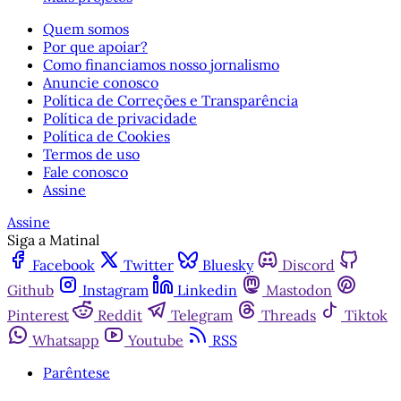
Quem somos
Por que apoiar?
Como financiamos nosso jornalismo
Anuncie conosco
Política de Correções e Transparência
Política de privacidade
Política de Cookies
Termos de uso
Fale conosco
Assine
Assine
Siga a Matinal
Facebook
Twitter
Bluesky
Discord
Github
Instagram
Linkedin
Mastodon
Pinterest
Reddit
Telegram
Threads
Tiktok
Whatsapp
Youtube
RSS
Parêntese