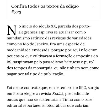
Confira todos os textos da edição 
#323
A demora do livro, a demora do idioma
, por 
N
Augusto Darde
o início do século XX, parcela dos porto-
O rock gaúcho – Parte V
, por Arthur de 
alegrenses aspirava se atualizar com o
Faria
mundanismo satírico das revistas de variedades,
Um encontro fugaz entre o ser e o estar
, 
como no Rio de Janeiro. Era uma espécie de
por Horacio Dottori
modernidade enviesada, porque por aqui não eram
poucos os que cultivavam a formação campesina do
O que ainda precisamos ensinar
, por Kétina 
Timboni
RS, suspiravam pelo passadismo “virtuoso e puro”
dos tempos da monarquia, ou não tinham nem como
Da criatividade ao cuidado: aprendizados de 
uma vida em movimento
, por Marilice Costi
pagar por tal tipo de publicação.
Sobre o livro “Mundo Impossível”, de 
Mayara Floss
, por Olga Garcia Falceto
Foi neste contexto que, em setembro de 1912, surgiu
Marina Lima em Ópera Grunkie
, por 
em Porto Alegre a revista
Kodak,
precedida de
Luciano Mello
outras que não se sustentaram. Tinha como base
Entre o mundo e eu – Capítulo III
, por 
editorial reportagens fotográficas que cobriam