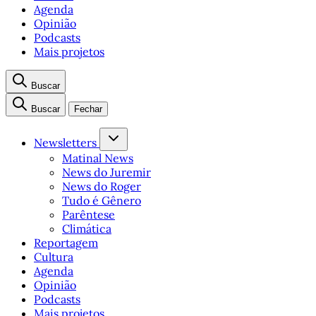
Agenda
Opinião
Podcasts
Mais projetos
Buscar
Buscar
Fechar
Newsletters
Matinal News
News do Juremir
News do Roger
Tudo é Gênero
Parêntese
Climática
Reportagem
Cultura
Agenda
Opinião
Podcasts
Mais projetos