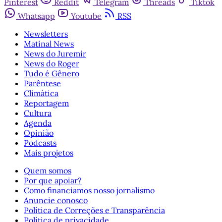
Pinterest
Reddit
Telegram
Threads
Tiktok
Whatsapp
Youtube
RSS
Newsletters
Matinal News
News do Juremir
News do Roger
Tudo é Gênero
Parêntese
Climática
Reportagem
Cultura
Agenda
Opinião
Podcasts
Mais projetos
Quem somos
Por que apoiar?
Como financiamos nosso jornalismo
Anuncie conosco
Política de Correções e Transparência
Política de privacidade