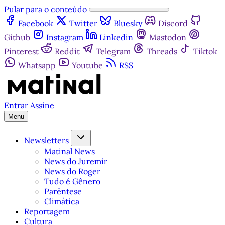
Pular para o conteúdo
Facebook
Twitter
Bluesky
Discord
Github
Instagram
Linkedin
Mastodon
Pinterest
Reddit
Telegram
Threads
Tiktok
Whatsapp
Youtube
RSS
Entrar
Assine
Menu
Newsletters
Matinal News
News do Juremir
News do Roger
Tudo é Gênero
Parêntese
Climática
Reportagem
Cultura