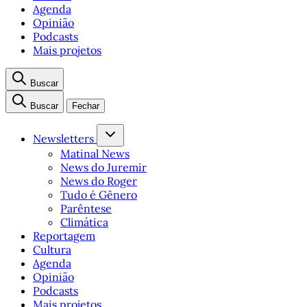
Agenda
Opinião
Podcasts
Mais projetos
Buscar
Buscar
Fechar
Newsletters
Matinal News
News do Juremir
News do Roger
Tudo é Gênero
Parêntese
Climática
Reportagem
Cultura
Agenda
Opinião
Podcasts
Mais projetos