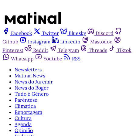
Facebook
Twitter
Bluesky
Discord
Github
Instagram
Linkedin
Mastodon
Pinterest
Reddit
Telegram
Threads
Tiktok
Whatsapp
Youtube
RSS
Newsletters
Matinal News
News do Juremir
News do Roger
Tudo é Gênero
Parêntese
Climática
Reportagem
Cultura
Agenda
Opinião