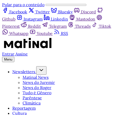
Pular para o conteúdo
Facebook
Twitter
Bluesky
Discord
Github
Instagram
Linkedin
Mastodon
Pinterest
Reddit
Telegram
Threads
Tiktok
Whatsapp
Youtube
RSS
Entrar
Assine
Menu
Newsletters
Matinal News
News do Juremir
News do Roger
Tudo é Gênero
Parêntese
Climática
Reportagem
Cultura