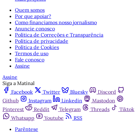
Quem somos
Por que apoiar?
Como financiamos nosso jornalismo
Anuncie conosco
Política de Correções e Transparência
Política de privacidade
Política de Cookies
Termos de uso
Fale conosco
Assine
Assine
Siga a Matinal
Facebook
Twitter
Bluesky
Discord
Github
Instagram
Linkedin
Mastodon
Pinterest
Reddit
Telegram
Threads
Tiktok
Whatsapp
Youtube
RSS
Parêntese