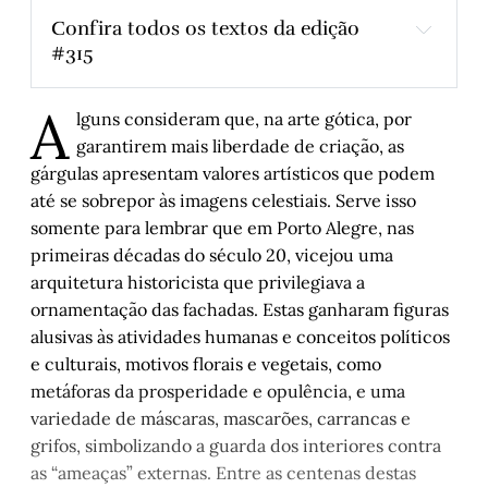
Confira todos os textos da edição 
#315
Saudades do Cais Mauá aberto à cidade
A
lguns consideram que, na arte gótica, por
garantirem mais liberdade de criação, as
Histórias de Autógrafos: Tom Wolfe em “Um 
gárgulas apresentam valores artísticos que podem
Homem Por Inteiro”
até se sobrepor às imagens celestiais. Serve isso
Thiago Lacerda, medida por medida
somente para lembrar que em Porto Alegre, nas
primeiras décadas do século 20, vicejou uma
Centenária: Maria, vó minha - Capítulo 11
arquitetura historicista que privilegiava a
ornamentação das fachadas. Estas ganharam figuras
alusivas às atividades humanas e conceitos políticos
Mãe, a mais inesquecível dentre os tipos
e culturais, motivos florais e vegetais, como
metáforas da prosperidade e opulência, e uma
Caio, a carroça e a facilidade em destruir
variedade de máscaras, mascarões, carrancas e
grifos, simbolizando a guarda dos interiores contra
Amanda Costa: "Caio antecipou muito do que tem 
as “ameaças” externas. Entre as centenas destas