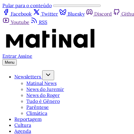
Pular para o conteúdo
Facebook
Twitter
Bluesky
Discord
Gith
Youtube
RSS
Entrar
Assine
Menu
Newsletters
Matinal News
News do Juremir
News do Roger
Tudo é Gênero
Parêntese
Climática
Reportagem
Cultura
Agenda