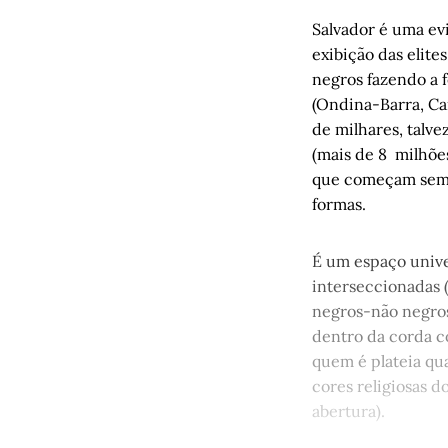
Histórias 
Salvador é uma ev
Camboria
exibição das elite
negros fazendo a f
A medida d
(Ondina-Barra, Ca
de milhares, talve
(mais de 8 milhões
que começam seman
formas.
É um espaço unive
interseccionadas 
negros-não negros
dentro da corda co
quem é plateia qu
cores religiosas d
abertura).