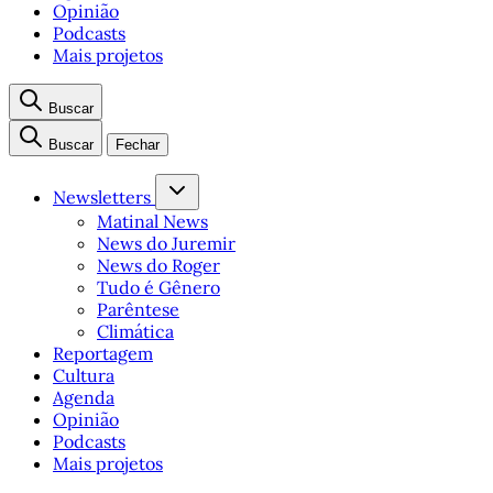
Opinião
Podcasts
Mais projetos
Buscar
Buscar
Fechar
Newsletters
Matinal News
News do Juremir
News do Roger
Tudo é Gênero
Parêntese
Climática
Reportagem
Cultura
Agenda
Opinião
Podcasts
Mais projetos