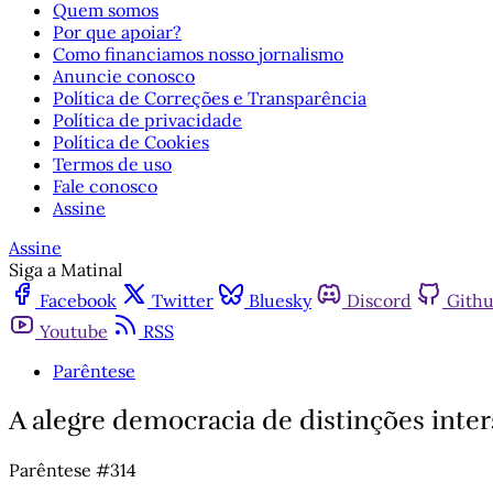
Quem somos
Por que apoiar?
Como financiamos nosso jornalismo
Anuncie conosco
Política de Correções e Transparência
Política de privacidade
Política de Cookies
Termos de uso
Fale conosco
Assine
Assine
Siga a Matinal
Facebook
Twitter
Bluesky
Discord
Gith
Youtube
RSS
Parêntese
A alegre democracia de distinções inters
Parêntese #314