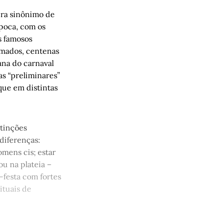
 Gerbase
era sinônimo de
época, com os
ns famosos
omados, centenas
ana do carnaval
as “preliminares”
que em distintas
tinções
 diferenças:
omens cis; estar
ou na plateia –
-festa com fortes
ituais de