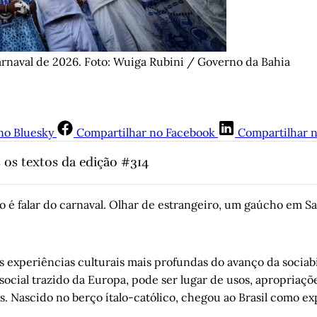
arnaval de 2026. Foto: Wuiga Rubini / Governo da Bahia
no Bluesky
Compartilhar no Facebook
Compartilhar 
 os textos da edição #314
mocracia de distinções interseccionais: viva o carnaval!
, por Ja
arnaval passar
, por Juremir Machado da Silva
 é falar do carnaval. Olhar de estrangeiro, um gaúcho em Sa
eria ter deixado de ir
, por Paulo Coimbra Guedes
ai” do Bad Bunny é o nosso sapucay
por Clarissa Ferreira
, 
 experiências culturais mais profundas do avanço da sociabi
o de um espetáculo
, por Chris Cidade Dias
ocial trazido da Europa, pode ser lugar de usos, apropriaçõe
nzburg: uma leitura sobre a experiência
, por Caroline Lima
. Nascido no berço ítalo-católico, chegou ao Brasil como exp
 e Esmê, um romance coletivo
, por Jorge Benitz