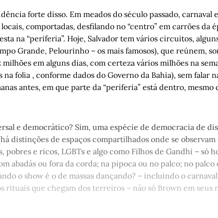
de Autógrafos: Michel Houellebecq em “Submissão”
, por Carlos
idência forte disso. Em meados do século passado, carnaval 
nga
, por Álvaro Magalhães
s locais, comportadas, desfilando no “centro” em carrões da 
esta na “periferia”. Hoje, Salvador tem vários circuitos, algu
as coisas humanas: Capítulo IV
, por Helena Terra
mpo Grande, Pelourinho – os mais famosos), que reúnem, s
z milhões em alguns dias, com certeza vários milhões na sem
 na folia , conforme dados do Governo da Bahia), sem falar n
as antes, em que parte da “periferia” está dentro, mesmo 
rsal e democrático? Sim, uma espécie de democracia de dis
(há distinções de espaços compartilhados onde se observam
, pobres e ricos, LGBTs e algo como Filhos de Gandhi – só h
m abadás ou fora da corda; na pipoca ou no palco; no palco 
ando o show é o de massas dançando? – incluindo o carnaval
os rituais que chegam dos terreiros – não só Brown em seus r