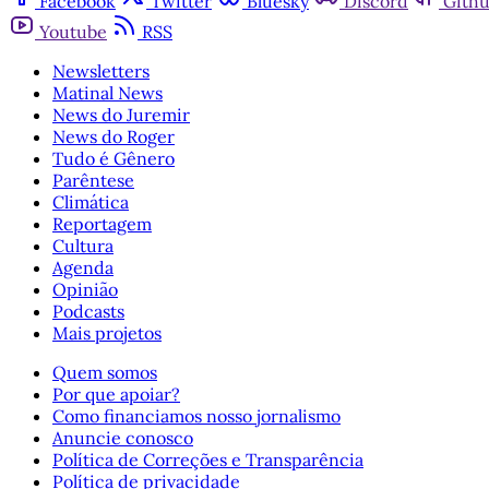
Facebook
Twitter
Bluesky
Discord
Gith
Youtube
RSS
Newsletters
Matinal News
News do Juremir
News do Roger
Tudo é Gênero
Parêntese
Climática
Reportagem
Cultura
Agenda
Opinião
Podcasts
Mais projetos
Quem somos
Por que apoiar?
Como financiamos nosso jornalismo
Anuncie conosco
Política de Correções e Transparência
Política de privacidade