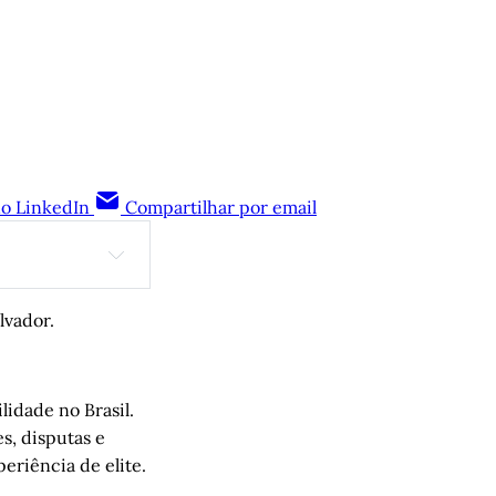
no LinkedIn
Compartilhar por email
iro Ferreira 
lvador.
lidade no Brasil.
s, disputas e
eriência de elite.