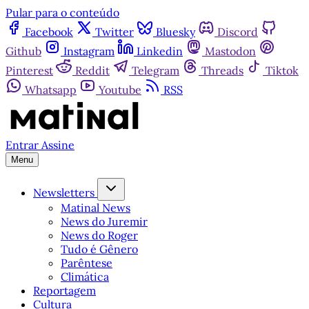
Pular para o conteúdo
Facebook
Twitter
Bluesky
Discord
Github
Instagram
Linkedin
Mastodon
Pinterest
Reddit
Telegram
Threads
Tiktok
Whatsapp
Youtube
RSS
Entrar
Assine
Menu
Newsletters
Matinal News
News do Juremir
News do Roger
Tudo é Gênero
Parêntese
Climática
Reportagem
Cultura