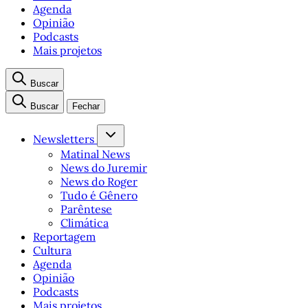
Agenda
Opinião
Podcasts
Mais projetos
Buscar
Buscar
Fechar
Newsletters
Matinal News
News do Juremir
News do Roger
Tudo é Gênero
Parêntese
Climática
Reportagem
Cultura
Agenda
Opinião
Podcasts
Mais projetos