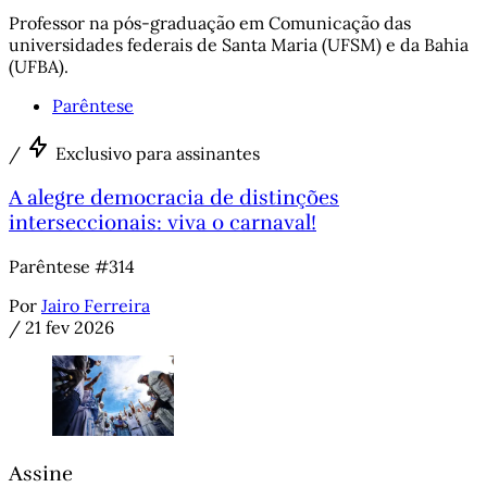
Professor na pós-graduação em Comunicação das
universidades federais de Santa Maria (UFSM) e da Bahia
(UFBA).
Parêntese
/
Exclusivo para assinantes
A alegre democracia de distinções
interseccionais: viva o carnaval!
Parêntese #314
Por
Jairo Ferreira
/
21 fev 2026
Assine