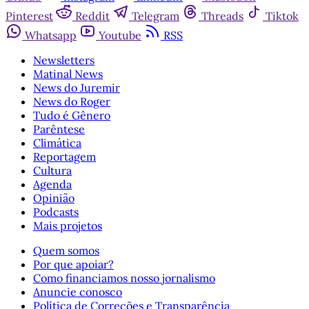
Pinterest
Reddit
Telegram
Threads
Tiktok
Whatsapp
Youtube
RSS
Newsletters
Matinal News
News do Juremir
News do Roger
Tudo é Gênero
Parêntese
Climática
Reportagem
Cultura
Agenda
Opinião
Podcasts
Mais projetos
Quem somos
Por que apoiar?
Como financiamos nosso jornalismo
Anuncie conosco
Política de Correções e Transparência