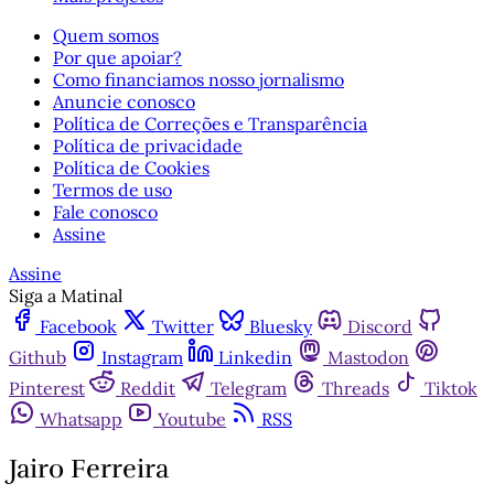
Quem somos
Por que apoiar?
Como financiamos nosso jornalismo
Anuncie conosco
Política de Correções e Transparência
Política de privacidade
Política de Cookies
Termos de uso
Fale conosco
Assine
Assine
Siga a Matinal
Facebook
Twitter
Bluesky
Discord
Github
Instagram
Linkedin
Mastodon
Pinterest
Reddit
Telegram
Threads
Tiktok
Whatsapp
Youtube
RSS
Jairo Ferreira