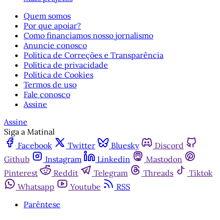
Quem somos
Por que apoiar?
Como financiamos nosso jornalismo
Anuncie conosco
Política de Correções e Transparência
Política de privacidade
Política de Cookies
Termos de uso
Fale conosco
Assine
Assine
Siga a Matinal
Facebook
Twitter
Bluesky
Discord
Github
Instagram
Linkedin
Mastodon
Pinterest
Reddit
Telegram
Threads
Tiktok
Whatsapp
Youtube
RSS
Parêntese