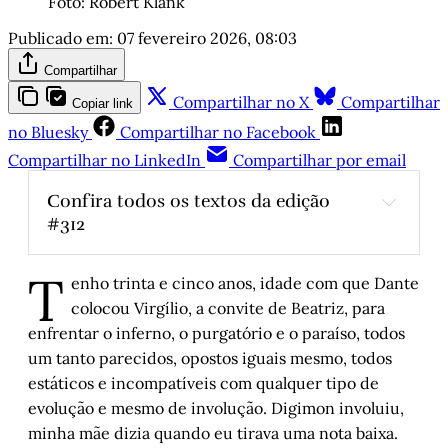
Foto: Robert Klank 
Publicado em:
07 fevereiro 2026, 08:03
Compartilhar
Compartilhar no X
Compartilhar
Copiar link
no Bluesky
Compartilhar no Facebook
Compartilhar no LinkedIn
Compartilhar por email
Confira todos os textos da edição 
#312
Os Homens e as Coisas
, por José Mário 
T
Neves
enho trinta e cinco anos, idade com que Dante
Estranhando Paris
, por Luís Augusto Fischer
colocou Virgílio, a convite de Beatriz, para
enfrentar o inferno, o purgatório e o paraíso, todos
Histórias de Autógrafos: Wim Wenders em 
duas fotos de seus filmes
, por Carlos 
um tanto parecidos, opostos iguais mesmo, todos
Gerbase
estáticos e incompatíveis com qualquer tipo de
evolução e mesmo de involução. Digimon involuiu,
Djalma do Alegrete: “O último abacaxi que 
lancei na sociedade de consumo 
minha mãe dizia quando eu tirava uma nota baixa.