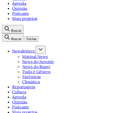
Agenda
Opinião
Podcasts
Mais projetos
Buscar
Buscar
Fechar
Newsletters
Matinal News
News do Juremir
News do Roger
Tudo é Gênero
Parêntese
Climática
Reportagem
Cultura
Agenda
Opinião
Podcasts
Mais projetos