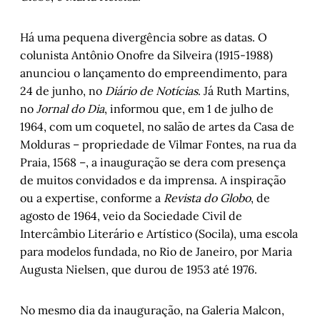
A honestidade de desistir
, por Carlos André 
Moreira
Há uma pequena divergência sobre as datas. O
colunista Antônio Onofre da Silveira (1915-1988)
Romance de Sandro Veronesi reinventa o 
tema do primeiro beijo
, por Juremir 
anunciou o lançamento do empreendimento, para
Machado da Silva
24 de junho, no
Diário de Notícias
. Já Ruth Martins,
no
Jornal do Dia
, informou que, em 1 de julho de
1964, com um coquetel, no salão de artes da Casa de
Molduras – propriedade de Vilmar Fontes, na rua da
Praia, 1568 –, a inauguração se dera com presença
de muitos convidados e da imprensa. A inspiração
ou a expertise, conforme a
Revista do Globo
, de
agosto de 1964, veio da Sociedade Civil de
Intercâmbio Literário e Artístico (Socila), uma escola
para modelos fundada, no Rio de Janeiro, por Maria
Augusta Nielsen, que durou de 1953 até 1976.
No mesmo dia da inauguração, na Galeria Malcon,