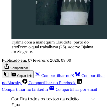
Djalma com a manequim Claudete, parte do 
staff
 com o qual trabalhava (RS). Acervo Djalma 
do Alegrete.
Publicado em:
07 fevereiro 2026, 08:00
Compartilhar
Compartilhar no X
Compartilhar
Copiar link
no Bluesky
Compartilhar no Facebook
Compartilhar no LinkedIn
Compartilhar por email
Confira todos os textos da edição 
#312