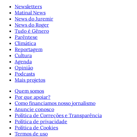
Newsletters
Matinal News
News do Juremir
News do Roger
Tudo é Gênero
Parêntese
Climática
Reportagem
Cultura
Agenda
Opinião
Podcasts
Mais projetos
Quem somos
Por que apoiar?
Como financiamos nosso jornalismo
Anuncie conosco
Política de Correções e Transparência
Política de privacidade
Política de Cookies
Termos de uso