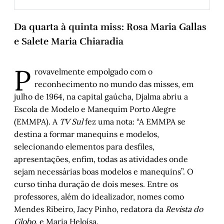
Os Homens e as Coisas
, por José Mário 
Neves
Da quarta à quinta miss: Rosa Maria Gallas
Estranhando Paris
, por Luís Augusto Fischer
e Salete Maria Chiaradia
Histórias de Autógrafos: Wim Wenders em 
duas fotos de seus filmes
, por Carlos 
P
rovavelmente empolgado com o
Gerbase
reconhecimento no mundo das misses, em
Djalma do Alegrete: “O último abacaxi que 
julho de 1964, na capital gaúcha, Djalma abriu a
lancei na sociedade de consumo 
internacional” – Parte II
, por Jandiro Koch
Escola de Modelo e Manequim Porto Alegre
(EMMPA). A
TV Sul
fez uma nota: “A EMMPA se
De Recibo de Pagamento Autônomo para 
destina a formar manequins e modelos,
Contrato por Temporada
, por Márcio 
Chagas e Thiana Orth
selecionando elementos para desfiles,
apresentações, enfim, todas as atividades onde
Sopram novos e bons tempos para a 
arbitragem brasileira
, por Carlos Simon
sejam necessárias boas modelos e manequins”. O
curso tinha duração de dois meses. Entre os
Lei Rouanet, dados e polarizações
, por 
professores, além do idealizador, nomes como
Álvaro Magalhães
Mendes Ribeiro, Jacy Pinho, redatora da
Revista do
A medida das coisas humanas – Capítulo II
, 
Globo
, e Maria Heloísa.
por Helena Terra