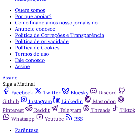
Quem somos
Por que apoiar?
Como financiamos nosso jornalismo
Anuncie conosco
Política de Correções e Transparência
Política de privacidade
Política de Cookies
Termos de uso
Fale conosco
Assine
Assine
Siga a Matinal
Facebook
Twitter
Bluesky
Discord
Github
Instagram
Linkedin
Mastodon
Pinterest
Reddit
Telegram
Threads
Tiktok
Whatsapp
Youtube
RSS
Parêntese