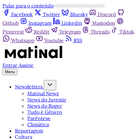
Pular para o conteúdo
Facebook
Twitter
Bluesky
Discord
Github
Instagram
Linkedin
Mastodon
Pinterest
Reddit
Telegram
Threads
Tiktok
Whatsapp
Youtube
RSS
Entrar
Assine
Menu
Newsletters
Matinal News
News do Juremir
News do Roger
Tudo é Gênero
Parêntese
Climática
Reportagem
Cultura