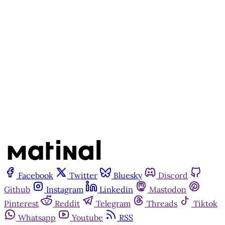
Matinal
Assine agora
Já tem uma conta?
Entrar
Facebook
Twitter
Bluesky
Discord
Github
Instagram
Linkedin
Mastodon
Pinterest
Reddit
Telegram
Threads
Tiktok
Whatsapp
Youtube
RSS