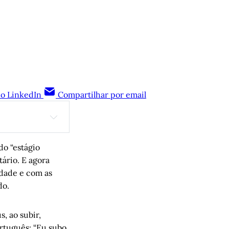
no LinkedIn
Compartilhar por email
do “estágio
tário. E agora
Carlos Gerbase
idade e com as
internacional” 
do.
árcio Chagas e 
, ao subir,
rtuguês: “Eu subo,