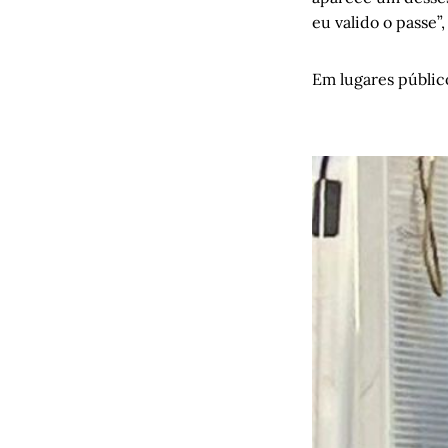
Sopram nov
eu valido o passe”
Lei Rouane
A medida d
Em lugares públic
A honestid
Romance de
Silva