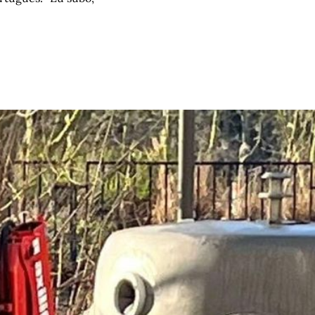
mon
emir Machado da 