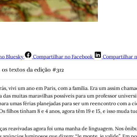
no Bluesky
Compartilhar no Facebook
Compartilhar 
 os textos da edição #312
 e as Coisas
, por José Mário Neves
o Paris
, por Luís Augusto Fischer
rás, vivi um ano em Paris, com a família. Era um assim chama
a das muitas maravilhas possíveis para um professor universi
de Autógrafos: Wim Wenders em duas fotos de seus filmes
, por 
 para umas férias planejadas para ser um reencontro com a c
Alegrete: “O último abacaxi que lancei na sociedade de consumo 
s filhos tinham 8 e 4 anos, agora têm 19 e 15, e isso muda tu
 por Jandiro Koch
 de Pagamento Autônomo para Contrato por Temporada
, por M
as reavivadas agora foi uma manha de linguagem. Nos ônibus
th
 anúncios luminosos que dizem: “Je monte, je valide”. Em po