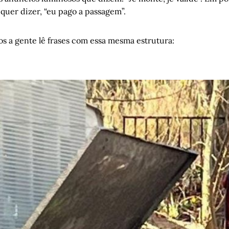
os e bons tempos para a arbitragem brasileira
, por Carlos Si
, quer dizer, “eu pago a passagem”.
t, dados e polarizações
, por Álvaro Magalhães
as coisas humanas – Capítulo II
, por Helena Terra
os a gente lê frases com essa mesma estrutura:
ade de desistir
, por Carlos André Moreira
 Sandro Veronesi reinventa o tema do primeiro beijo
, por Jur