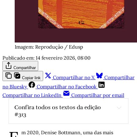
Imagem: Reprodução / Edusp
Publicado em:
14 fevereiro 2026, 08:00
Compartilhar
Compartilhar no X
Compartilhar
Copiar link
no Bluesky
Compartilhar no Facebook
Compartilhar no LinkedIn
Compartilhar por email
Confira todos os textos da edição 
#313
Nem toda mistura é boa
m 2020, Denise Bottmann, uma das mais
Geração Z não gosta de carnaval?