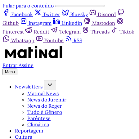
Pular para o conteúdo
Facebook
Twitter
Bluesky
Discord
Github
Instagram
Linkedin
Mastodon
Pinterest
Reddit
Telegram
Threads
Tiktok
Whatsapp
Youtube
RSS
Entrar
Assine
Menu
Newsletters
Matinal News
News do Juremir
News do Roger
Tudo é Gênero
Parêntese
Climática
Reportagem
Cultura