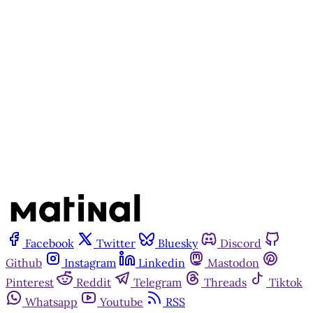
Matinal
Assine agora
Já tem uma conta?
Entrar
Facebook
Twitter
Bluesky
Discord
Github
Instagram
Linkedin
Mastodon
Pinterest
Reddit
Telegram
Threads
Tiktok
Whatsapp
Youtube
RSS