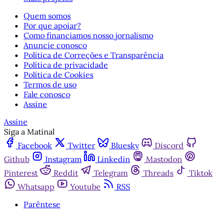
Quem somos
Por que apoiar?
Como financiamos nosso jornalismo
Anuncie conosco
Política de Correções e Transparência
Política de privacidade
Política de Cookies
Termos de uso
Fale conosco
Assine
Assine
Siga a Matinal
Facebook
Twitter
Bluesky
Discord
Github
Instagram
Linkedin
Mastodon
Pinterest
Reddit
Telegram
Threads
Tiktok
Whatsapp
Youtube
RSS
Parêntese