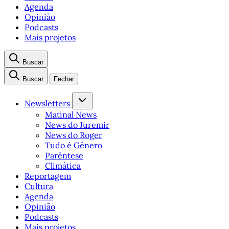
Agenda
Opinião
Podcasts
Mais projetos
Buscar
Buscar
Fechar
Newsletters
Matinal News
News do Juremir
News do Roger
Tudo é Gênero
Parêntese
Climática
Reportagem
Cultura
Agenda
Opinião
Podcasts
Mais projetos