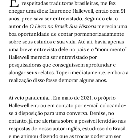
E
respeitadas tradutoras brasileiras, me fez
chegar uma dica: Laurence Hallewell, então com 91
“Ó, abre alas, que eu quero passar”: Dyrson 
anos, precisava ser entrevistado. Segundo ela, o
Cattani
autor de
O Livro no Brasil: Sua História
merecia uma
Estória enviesada
boa oportunidade de contar pormenorizadamente
sobre seus estudos e sua vida. Até ali, havia apenas
Entre casa e marido
uma breve entrevista dele no país e o “monumento”
Histórias de Autógrafos: Michael Ruse em 
Hallewell merecia ser entrevistado por
Levando Darwin a sério
pesquisadoras que conseguissem aprofundar e
alongar seus relatos. Topei imediatamente, embora a
Pedaço de uma vida íntegra
realização disso fosse demorar alguns anos.
O “avô” dos estudos do livro e da edição no Brasil
Aí veio pandemia... Em maio de 2021, o próprio
Hallewell entrou em contato por e-mail colocando-
A medida das coisas humanas: Capítulo III
se à disposição para uma conversa. Denise, no
entanto, já me alertara sobre a possível lentidão nas
1903: A morte de Barros Cassal, memória e 
respostas do nosso autor inglês, estudioso do Brasil,
esquecimentos
e me animou dizendo que as trocas poderiam ser