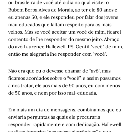
ou brasileira de você até o dia no qual visitei o
Rubem Borba Alves de Morais, ao ter ele 80 anos e
eu apenas 50, e ele respondeu por falar dos jovens
mau educados que faltam respeito para os mais
velhos. Mas se você aceitar um você de mim, ficarei
contento de lhe responder do mesmo jeito. Abraço
do avó Laurence Hallewell. PS: Gentil "você" de mim,
então me alegraria lhe responder com "você".
Não era que eu o devesse chamar de “avô”, mas
ficamos acordados sobre o “você”, e assim passamos
a nos tratar, ele aos mais de 90 anos, eu com menos
de 50 anos, e nem por isso mal-educada.
Em mais um dia de mensagens, combinamos que eu
enviaria perguntas às quais ele procuraria
responder rapidamente e com dedicação. Hallewell
se disse imperito “nas coisas eletrônicas” e que