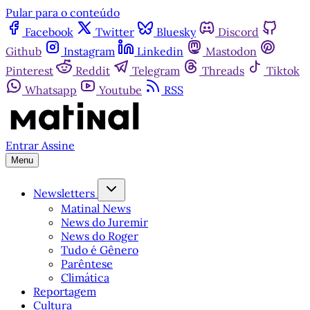
Pular para o conteúdo
Facebook
Twitter
Bluesky
Discord
Github
Instagram
Linkedin
Mastodon
Pinterest
Reddit
Telegram
Threads
Tiktok
Whatsapp
Youtube
RSS
Entrar
Assine
Menu
Newsletters
Matinal News
News do Juremir
News do Roger
Tudo é Gênero
Parêntese
Climática
Reportagem
Cultura