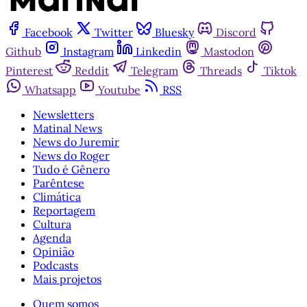
Facebook
Twitter
Bluesky
Discord
Github
Instagram
Linkedin
Mastodon
Pinterest
Reddit
Telegram
Threads
Tiktok
Whatsapp
Youtube
RSS
Newsletters
Matinal News
News do Juremir
News do Roger
Tudo é Gênero
Parêntese
Climática
Reportagem
Cultura
Agenda
Opinião
Podcasts
Mais projetos
Quem somos