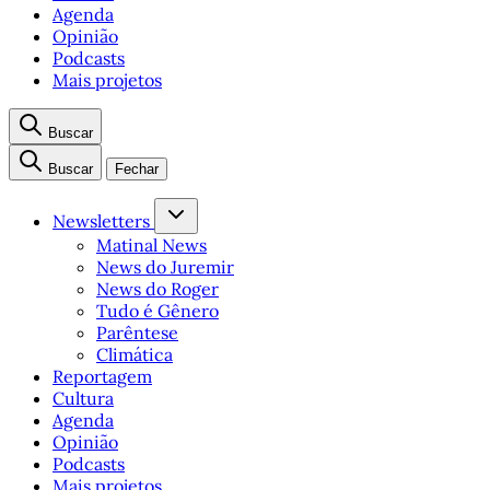
Agenda
Opinião
Podcasts
Mais projetos
Buscar
Buscar
Fechar
Newsletters
Matinal News
News do Juremir
News do Roger
Tudo é Gênero
Parêntese
Climática
Reportagem
Cultura
Agenda
Opinião
Podcasts
Mais projetos