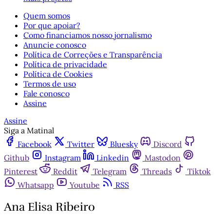
Quem somos
Por que apoiar?
Como financiamos nosso jornalismo
Anuncie conosco
Política de Correções e Transparência
Política de privacidade
Política de Cookies
Termos de uso
Fale conosco
Assine
Assine
Siga a Matinal
Facebook
Twitter
Bluesky
Discord
Github
Instagram
Linkedin
Mastodon
Pinterest
Reddit
Telegram
Threads
Tiktok
Whatsapp
Youtube
RSS
Ana Elisa Ribeiro