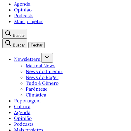
Agenda
Opinião
Podcasts
Mais projetos
Buscar
Buscar
Fechar
Newsletters
Matinal News
News do Juremir
News do Roger
Tudo é Gênero
Parêntese
Climática
Reportagem
Cultura
Agenda
Opinião
Podcasts
Mais projetos