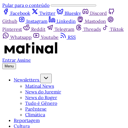
Pular para o conteúdo
Facebook
Twitter
Bluesky
Discord
Github
Instagram
Linkedin
Mastodon
Pinterest
Reddit
Telegram
Threads
Tiktok
Whatsapp
Youtube
RSS
Entrar
Assine
Menu
Newsletters
Matinal News
News do Juremir
News do Roger
Tudo é Gênero
Parêntese
Climática
Reportagem
Cultura