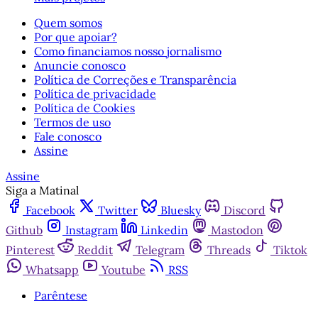
Quem somos
Por que apoiar?
Como financiamos nosso jornalismo
Anuncie conosco
Política de Correções e Transparência
Política de privacidade
Política de Cookies
Termos de uso
Fale conosco
Assine
Assine
Siga a Matinal
Facebook
Twitter
Bluesky
Discord
Github
Instagram
Linkedin
Mastodon
Pinterest
Reddit
Telegram
Threads
Tiktok
Whatsapp
Youtube
RSS
Parêntese