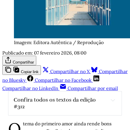
Imagem: Editora Autêntica / Reprodução
Publicado em:
07 fevereiro 2026, 08:00
Compartilhar
Compartilhar no X
Compartilhar
Copiar link
no Bluesky
Compartilhar no Facebook
Compartilhar no LinkedIn
Compartilhar por email
Confira todos os textos da edição 
#312
Os Homens e as Coisas
, por José Mário 
O
Neves
tema do primeiro amor ainda rende bons
Estranhando Paris
, por Luís Augusto Fischer