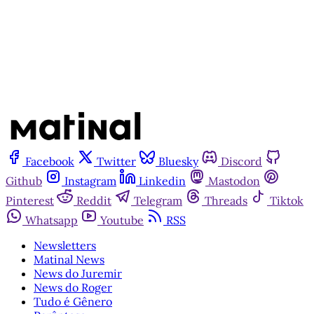
Já tem uma conta?
Entrar
Facebook
Twitter
Bluesky
Discord
Github
Instagram
Linkedin
Mastodon
Pinterest
Reddit
Telegram
Threads
Tiktok
Whatsapp
Youtube
RSS
Newsletters
Matinal News
News do Juremir
News do Roger
Tudo é Gênero