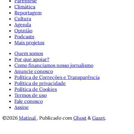
Parêntese
Climática
Reportagem
Cultura
Agenda
Opinião
Podcasts
Mais projetos
Quem somos
Por que apoiar?
Como financiamos nosso jornalismo
Anuncie conosco
Política de Correções e Transparência
Política de privacidade
Política de Cookies
Termos de uso
Fale conosco
Assine
©2026
Matinal
.
Publicado com
Ghost
&
Gazet
.