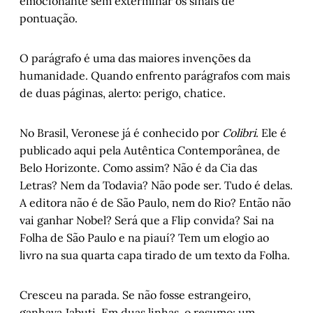
emocionante sem exterminar os sinais de
Romance de Sandro Veronesi reinventa o 
pontuação.
tema do primeiro beijo
, por Juremir 
Machado da Silva
O parágrafo é uma das maiores invenções da
humanidade. Quando enfrento parágrafos com mais
de duas páginas, alerto: perigo, chatice.
No Brasil, Veronese já é conhecido por
Colibri
. Ele é
publicado aqui pela Autêntica Contemporânea, de
Belo Horizonte. Como assim? Não é da Cia das
Letras? Nem da Todavia? Não pode ser. Tudo é delas.
A editora não é de São Paulo, nem do Rio? Então não
vai ganhar Nobel? Será que a Flip convida? Sai na
Folha de São Paulo e na piauí? Tem um elogio ao
livro na sua quarta capa tirado de um texto da Folha.
Cresceu na parada. Se não fosse estrangeiro,
ganhava Jabuti. Em duas linhas, o resumo: um