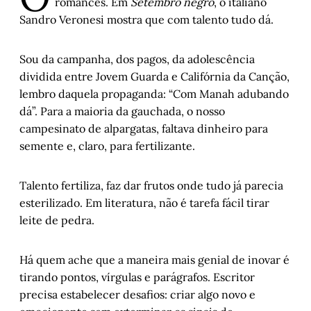
romances. Em
Setembro negro
, o italiano
Sandro Veronesi mostra que com talento tudo dá.
Histórias de Autógrafos: Wim Wenders em 
duas fotos de seus filmes
, por Carlos 
Gerbase
Sou da campanha, dos pagos, da adolescência
Djalma do Alegrete: “O último abacaxi que 
dividida entre Jovem Guarda e Califórnia da Canção,
lancei na sociedade de consumo 
lembro daquela propaganda: “Com Manah adubando
internacional” – Parte II
, por Jandiro Koch
dá”. Para a maioria da gauchada, o nosso
De Recibo de Pagamento Autônomo para 
campesinato de alpargatas, faltava dinheiro para
Contrato por Temporada
, por Márcio 
semente e, claro, para fertilizante.
Chagas e Thiana Orth
Sopram novos e bons tempos para a 
Talento fertiliza, faz dar frutos onde tudo já parecia
arbitragem brasileira
, por Carlos Simon
esterilizado. Em literatura, não é tarefa fácil tirar
Lei Rouanet, dados e polarizações
, por 
leite de pedra.
Álvaro Magalhães
A medida das coisas humanas – Capítulo II
, 
Há quem ache que a maneira mais genial de inovar é
por Helena Terra
tirando pontos, vírgulas e parágrafos. Escritor
A honestidade de desistir
, por Carlos André 
precisa estabelecer desafios: criar algo novo e
Moreira