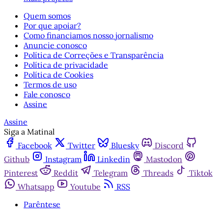
Quem somos
Por que apoiar?
Como financiamos nosso jornalismo
Anuncie conosco
Política de Correções e Transparência
Política de privacidade
Política de Cookies
Termos de uso
Fale conosco
Assine
Assine
Siga a Matinal
Facebook
Twitter
Bluesky
Discord
Github
Instagram
Linkedin
Mastodon
Pinterest
Reddit
Telegram
Threads
Tiktok
Whatsapp
Youtube
RSS
Parêntese