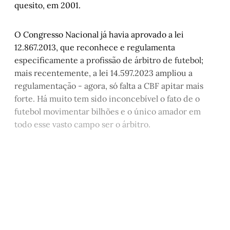
internacional” – Parte II
, por Jandiro Koch
quesito, em 2001.
De Recibo de Pagamento Autônomo para 
Contrato por Temporada
, por Márcio 
O Congresso Nacional já havia aprovado a lei
Chagas e Thiana Orth
12.867.2013, que reconhece e regulamenta
Lei Rouanet, dados e polarizações
, por 
especificamente a profissão de árbitro de futebol;
Álvaro Magalhães
mais recentemente, a lei 14.597.2023 ampliou a
A medida das coisas humanas – Capítulo II
, 
regulamentação - agora, só falta a CBF apitar mais
por Helena Terra
forte. Há muito tem sido inconcebível o fato de o
A honestidade de desistir
, por Carlos André 
futebol movimentar bilhões e o único amador em
Moreira
todo esse vasto campo ser o árbitro.
Romance de Sandro Veronesi reinventa o 
tema do primeiro beijo
, por Juremir 
Machado da Silva
Este post está disponível
apenas para quem apoia a
Matinal