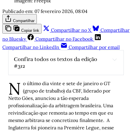
Imagem: Freepik
Publicado em:
07 fevereiro 2026, 08:04
Compartilhar
Compartilhar no X
Compartilhar
Copiar link
no Bluesky
Compartilhar no Facebook
Compartilhar no LinkedIn
Compartilhar por email
Confira todos os textos da edição 
#312
Os Homens e as Coisas
, por José Mário 
N
Neves
o último dia vinte e sete de janeiro o GT
Estranhando Paris
, por Luís Augusto Fischer
(grupo de trabalho) da CBF, liderado por
Netto Góes, anunciou a tão esperada
Histórias de Autógrafos: Wim Wenders em 
duas fotos de seus filmes
, por Carlos 
profissionalização da arbitragem brasileira. Uma
Gerbase
reivindicação que remonta ao tempo em que eu
mesmo arbitrava se concretizou finalmente. A
Djalma do Alegrete: “O último abacaxi que 
lancei na sociedade de consumo 
Inglaterra foi pioneira na Première Legue, nesse