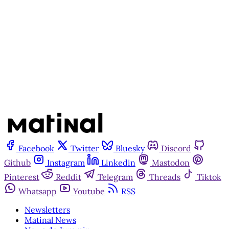
Assine agora
Já tem uma conta?
Entrar
Facebook
Twitter
Bluesky
Discord
Github
Instagram
Linkedin
Mastodon
Pinterest
Reddit
Telegram
Threads
Tiktok
Whatsapp
Youtube
RSS
Newsletters
Matinal News