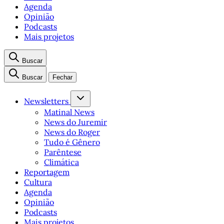
Agenda
Opinião
Podcasts
Mais projetos
Buscar
Buscar
Fechar
Newsletters
Matinal News
News do Juremir
News do Roger
Tudo é Gênero
Parêntese
Climática
Reportagem
Cultura
Agenda
Opinião
Podcasts
Mais projetos