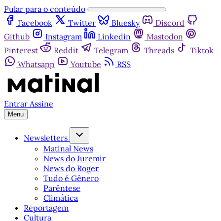
Pular para o conteúdo
Facebook
Twitter
Bluesky
Discord
Github
Instagram
Linkedin
Mastodon
Pinterest
Reddit
Telegram
Threads
Tiktok
Whatsapp
Youtube
RSS
Entrar
Assine
Menu
Newsletters
Matinal News
News do Juremir
News do Roger
Tudo é Gênero
Parêntese
Climática
Reportagem
Cultura