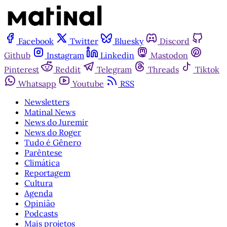
Facebook
Twitter
Bluesky
Discord
Github
Instagram
Linkedin
Mastodon
Pinterest
Reddit
Telegram
Threads
Tiktok
Whatsapp
Youtube
RSS
Newsletters
Matinal News
News do Juremir
News do Roger
Tudo é Gênero
Parêntese
Climática
Reportagem
Cultura
Agenda
Opinião
Podcasts
Mais projetos