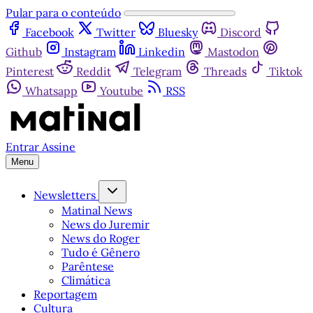
Pular para o conteúdo
Facebook
Twitter
Bluesky
Discord
Github
Instagram
Linkedin
Mastodon
Pinterest
Reddit
Telegram
Threads
Tiktok
Whatsapp
Youtube
RSS
Entrar
Assine
Menu
Newsletters
Matinal News
News do Juremir
News do Roger
Tudo é Gênero
Parêntese
Climática
Reportagem
Cultura