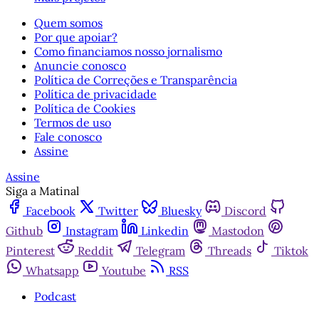
Quem somos
Por que apoiar?
Como financiamos nosso jornalismo
Anuncie conosco
Política de Correções e Transparência
Política de privacidade
Política de Cookies
Termos de uso
Fale conosco
Assine
Assine
Siga a Matinal
Facebook
Twitter
Bluesky
Discord
Github
Instagram
Linkedin
Mastodon
Pinterest
Reddit
Telegram
Threads
Tiktok
Whatsapp
Youtube
RSS
Podcast