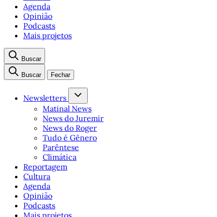
Agenda
Opinião
Podcasts
Mais projetos
Buscar
Buscar
Fechar
Newsletters
Matinal News
News do Juremir
News do Roger
Tudo é Gênero
Parêntese
Climática
Reportagem
Cultura
Agenda
Opinião
Podcasts
Mais projetos