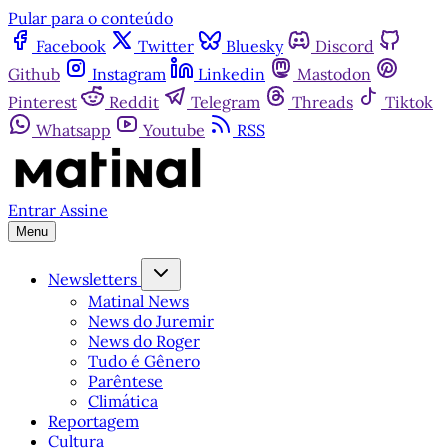
Pular para o conteúdo
Facebook
Twitter
Bluesky
Discord
Github
Instagram
Linkedin
Mastodon
Pinterest
Reddit
Telegram
Threads
Tiktok
Whatsapp
Youtube
RSS
Entrar
Assine
Menu
Newsletters
Matinal News
News do Juremir
News do Roger
Tudo é Gênero
Parêntese
Climática
Reportagem
Cultura