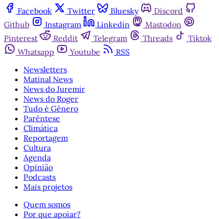
Facebook
Twitter
Bluesky
Discord
Github
Instagram
Linkedin
Mastodon
Pinterest
Reddit
Telegram
Threads
Tiktok
Whatsapp
Youtube
RSS
Newsletters
Matinal News
News do Juremir
News do Roger
Tudo é Gênero
Parêntese
Climática
Reportagem
Cultura
Agenda
Opinião
Podcasts
Mais projetos
Quem somos
Por que apoiar?