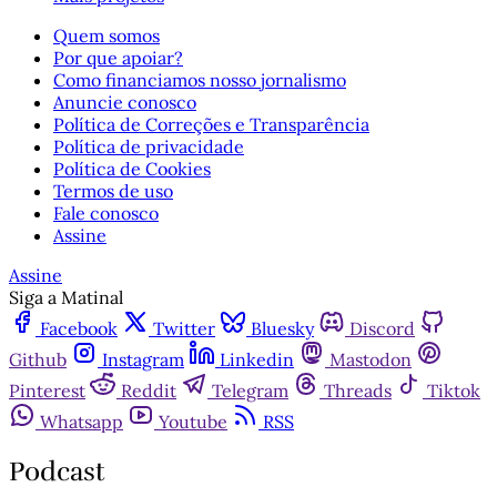
Quem somos
Por que apoiar?
Como financiamos nosso jornalismo
Anuncie conosco
Política de Correções e Transparência
Política de privacidade
Política de Cookies
Termos de uso
Fale conosco
Assine
Assine
Siga a Matinal
Facebook
Twitter
Bluesky
Discord
Github
Instagram
Linkedin
Mastodon
Pinterest
Reddit
Telegram
Threads
Tiktok
Whatsapp
Youtube
RSS
Podcast