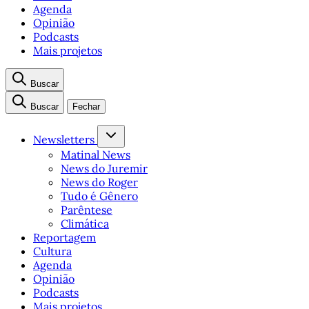
Agenda
Opinião
Podcasts
Mais projetos
Buscar
Buscar
Fechar
Newsletters
Matinal News
News do Juremir
News do Roger
Tudo é Gênero
Parêntese
Climática
Reportagem
Cultura
Agenda
Opinião
Podcasts
Mais projetos