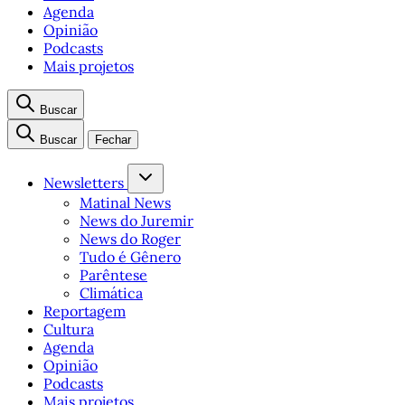
Agenda
Opinião
Podcasts
Mais projetos
Buscar
Buscar
Fechar
Newsletters
Matinal News
News do Juremir
News do Roger
Tudo é Gênero
Parêntese
Climática
Reportagem
Cultura
Agenda
Opinião
Podcasts
Mais projetos