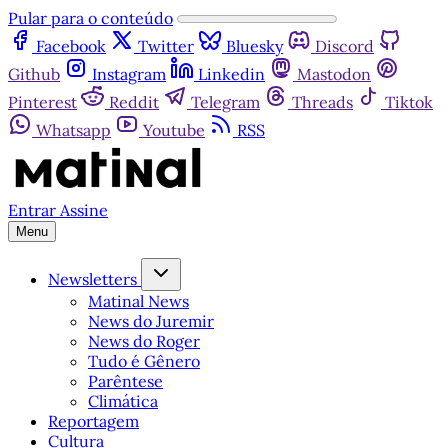
Pular para o conteúdo
Facebook
Twitter
Bluesky
Discord
Github
Instagram
Linkedin
Mastodon
Pinterest
Reddit
Telegram
Threads
Tiktok
Whatsapp
Youtube
RSS
Entrar
Assine
Menu
Newsletters
Matinal News
News do Juremir
News do Roger
Tudo é Gênero
Parêntese
Climática
Reportagem
Cultura