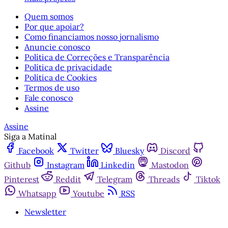
Quem somos
Por que apoiar?
Como financiamos nosso jornalismo
Anuncie conosco
Política de Correções e Transparência
Política de privacidade
Política de Cookies
Termos de uso
Fale conosco
Assine
Assine
Siga a Matinal
Facebook
Twitter
Bluesky
Discord
Github
Instagram
Linkedin
Mastodon
Pinterest
Reddit
Telegram
Threads
Tiktok
Whatsapp
Youtube
RSS
Newsletter