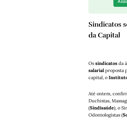
Assi
Sindicatos 
da Capital
Os
sindicatos
da 
salarial
proposta p
capital, o
Institut
Até ontem, confir
Duchistas, Massag
(
Sindisaúde
), o S
Odontologistas (
S