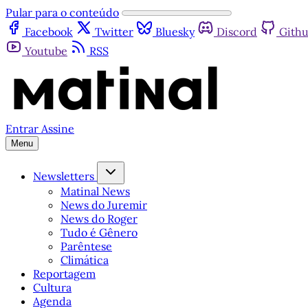
Pular para o conteúdo
Facebook
Twitter
Bluesky
Discord
Gith
Youtube
RSS
Entrar
Assine
Menu
Newsletters
Matinal News
News do Juremir
News do Roger
Tudo é Gênero
Parêntese
Climática
Reportagem
Cultura
Agenda