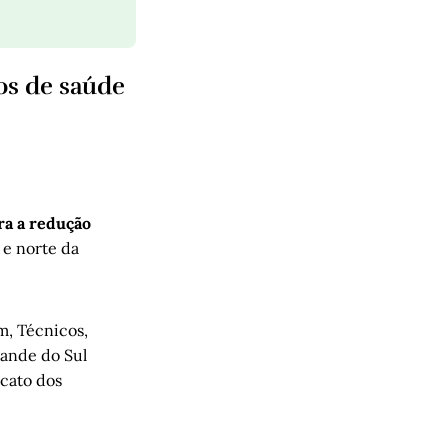
os de saúde
ra a redução
 e norte da
m, Técnicos,
rande do Sul
icato dos