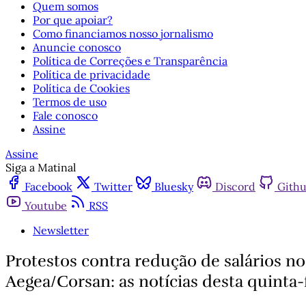
Quem somos
Por que apoiar?
Como financiamos nosso jornalismo
Anuncie conosco
Política de Correções e Transparência
Política de privacidade
Política de Cookies
Termos de uso
Fale conosco
Assine
Assine
Siga a Matinal
Facebook
Twitter
Bluesky
Discord
Gith
Youtube
RSS
Newsletter
Protestos contra redução de salários no
Aegea/Corsan: as notícias desta quinta-