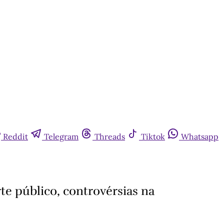
Reddit
Telegram
Threads
Tiktok
Whatsapp
te público, controvérsias na