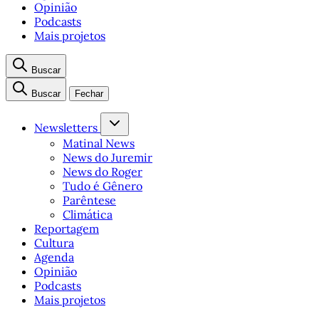
Opinião
Podcasts
Mais projetos
Buscar
Buscar
Fechar
Newsletters
Matinal News
News do Juremir
News do Roger
Tudo é Gênero
Parêntese
Climática
Reportagem
Cultura
Agenda
Opinião
Podcasts
Mais projetos