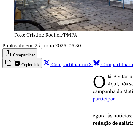
Foto: Cristine Rochol/PMPA
Publicado em:
25 junho 2026, 06:30
Compartilhar
Compartilhar no X
Compartilhar 
Copiar link
O
lá! A vitór
Aqui, nós s
campanha da Matin
participar
.
Agora, às notícias
redução de salári