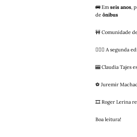
🚌 Em
seis anos
, 
de
ônibus
🚧 Comunidade d
🏃🏽‍♀️ A segunda e
🎰 Claudia Tajes 
⚽ Juremir Macha
🎞️ Roger Lerina 
Boa leitura!