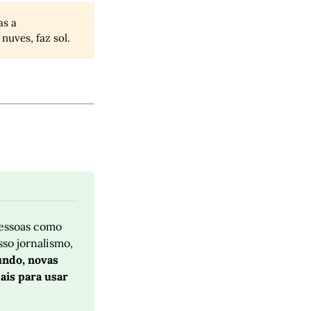
as a
nuves, faz sol.
essoas como 
você, que se importam com Porto Alegre. Para também apoiar o nosso jornalismo, 
ndo, novas 
is para usar 