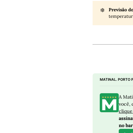
❄️
Previsão d
temperatur
MATINAL. PORTO 
A Mati
clique
assin
no bar