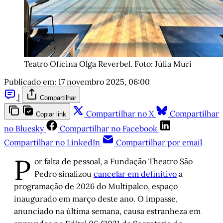
Teatro Oficina Olga Reverbel. Foto: Júlia Muri
Publicado em:
17 novembro 2025, 06:00
|
Compartilhar
Compartilhar no X
Compartilhar
Copiar link
no Bluesky
Compartilhar no Facebook
Compartilhar no LinkedIn
Compartilhar por email
P
or falta de pessoal, a Fundação Theatro São
Pedro sinalizou
cancelar em definitivo
a
programação de 2026 do Multipalco, espaço
inaugurado em março deste ano. O impasse,
anunciado na última semana, causa estranheza em