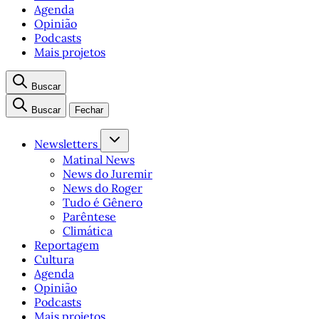
Agenda
Opinião
Podcasts
Mais projetos
Buscar
Buscar
Fechar
Newsletters
Matinal News
News do Juremir
News do Roger
Tudo é Gênero
Parêntese
Climática
Reportagem
Cultura
Agenda
Opinião
Podcasts
Mais projetos