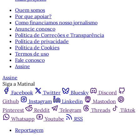
Quem somos
Por que apoiar?
Como financiamos nosso jornalismo
Anuncie conosco
Política de Correções e Transparência
Política de privacidade
Política de Cookies
Termos de uso
Fale conosco
Assine
Assine
Siga a Matinal
Facebook
Twitter
Bluesky
Discord
Github
Instagram
Linkedin
Mastodon
Pinterest
Reddit
Telegram
Threads
Tiktok
Whatsapp
Youtube
RSS
Reportagem