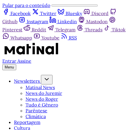
Pular para o conteúdo
Facebook
Twitter
Bluesky
Discord
Github
Instagram
Linkedin
Mastodon
Pinterest
Reddit
Telegram
Threads
Tiktok
Whatsapp
Youtube
RSS
Entrar
Assine
Menu
Newsletters
Matinal News
News do Juremir
News do Roger
Tudo é Gênero
Parêntese
Climática
Reportagem
Cultura