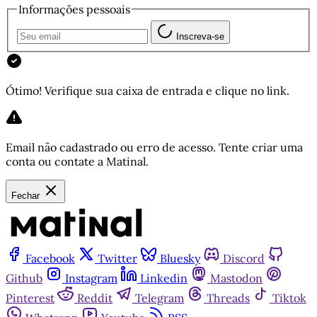
Informações pessoais
Inscreva-se
Ótimo! Verifique sua caixa de entrada e clique no link.
Email não cadastrado ou erro de acesso. Tente criar uma
conta ou contate a Matinal.
Fechar
Facebook
Twitter
Bluesky
Discord
Github
Instagram
Linkedin
Mastodon
Pinterest
Reddit
Telegram
Threads
Tiktok