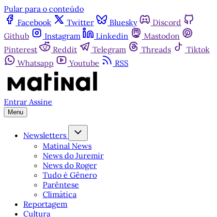
Pular para o conteúdo
Facebook
Twitter
Bluesky
Discord
Github
Instagram
Linkedin
Mastodon
Pinterest
Reddit
Telegram
Threads
Tiktok
Whatsapp
Youtube
RSS
Entrar
Assine
Menu
Newsletters
Matinal News
News do Juremir
News do Roger
Tudo é Gênero
Parêntese
Climática
Reportagem
Cultura