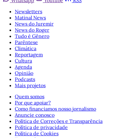
Whatsapp
Youtube
RSS
Newsletters
Matinal News
News do Juremir
News do Roger
Tudo é Gênero
Parêntese
Climática
Reportagem
Cultura
Agenda
Opinião
Podcasts
Mais projetos
Quem somos
Por que apoiar?
Como financiamos nosso jornalismo
Anuncie conosco
Política de Correções e Transparência
Política de privacidade
Política de Cookies