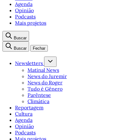
Agenda
Opinião
Podcasts
Mais projetos
Buscar
Buscar
Fechar
Newsletters
Matinal News
News do Juremir
News do Roger
Tudo é Gênero
Parêntese
Climática
Reportagem
Cultura
Agenda
Opinião
Podcasts
Mais projetos