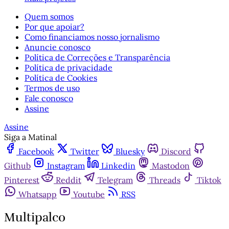
Quem somos
Por que apoiar?
Como financiamos nosso jornalismo
Anuncie conosco
Política de Correções e Transparência
Política de privacidade
Política de Cookies
Termos de uso
Fale conosco
Assine
Assine
Siga a Matinal
Facebook
Twitter
Bluesky
Discord
Github
Instagram
Linkedin
Mastodon
Pinterest
Reddit
Telegram
Threads
Tiktok
Whatsapp
Youtube
RSS
Multipalco