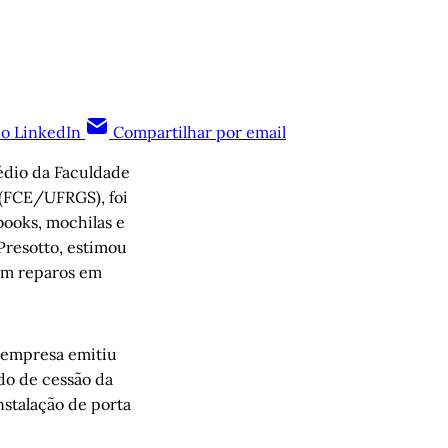
no LinkedIn
Compartilhar por email
rédio da Faculdade
 (FCE/UFRGS), foi
books, mochilas e
 Presotto, estimou
 em reparos em
a empresa emitiu
do de cessão da
instalação de porta