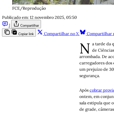
FCE/Reprodução
Publicado em:
12 novembro 2025, 05:50
|
Compartilhar
Compartilhar no X
Compartilhar 
Copiar link
N
a tarde da 
de Ciência
arrombada. De aco
carregadores dos 
um prejuízo de 30 
segurança.
Após
cobrar provi
ontem, em conjun
sala estipula que 
de grade, câmeras