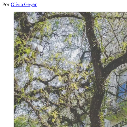
Por
Olívia Geyer