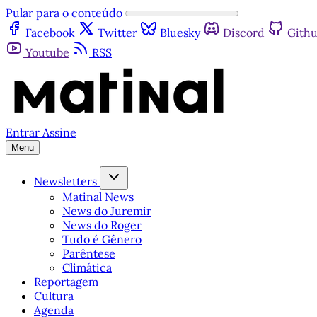
Pular para o conteúdo
Facebook
Twitter
Bluesky
Discord
Gith
Youtube
RSS
Entrar
Assine
Menu
Newsletters
Matinal News
News do Juremir
News do Roger
Tudo é Gênero
Parêntese
Climática
Reportagem
Cultura
Agenda