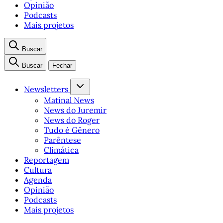
Opinião
Podcasts
Mais projetos
Buscar
Buscar
Fechar
Newsletters
Matinal News
News do Juremir
News do Roger
Tudo é Gênero
Parêntese
Climática
Reportagem
Cultura
Agenda
Opinião
Podcasts
Mais projetos