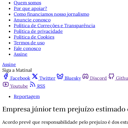
Quem somos
Por que apoiar?
Como financiamos nosso jornalismo
Anuncie conosco
Política de Correções e Transparência
Política de privacidade
Política de Cookies
Termos de uso
Fale conosco
Assine
Assine
Siga a Matinal
Facebook
Twitter
Bluesky
Discord
Gith
Youtube
RSS
Reportagem
Empresa júnior tem prejuízo estimado
Acordo prevê que responsabilidade pelo prejuízo é dos e