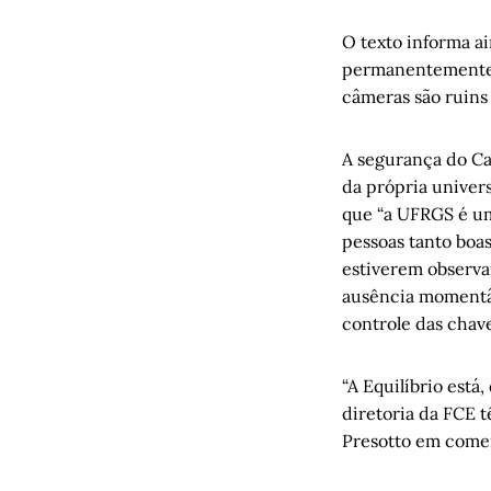
O texto informa a
permanentemente n
câmeras são ruins
A segurança do Ca
da própria univer
que “a UFRGS é uma
pessoas tanto boa
estiverem observa
ausência momentâ
controle das chav
“A Equilíbrio está
diretoria da FCE t
Presotto em comen