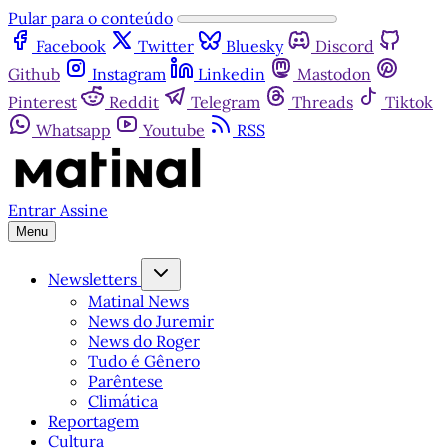
Pular para o conteúdo
Facebook
Twitter
Bluesky
Discord
Github
Instagram
Linkedin
Mastodon
Pinterest
Reddit
Telegram
Threads
Tiktok
Whatsapp
Youtube
RSS
Entrar
Assine
Menu
Newsletters
Matinal News
News do Juremir
News do Roger
Tudo é Gênero
Parêntese
Climática
Reportagem
Cultura