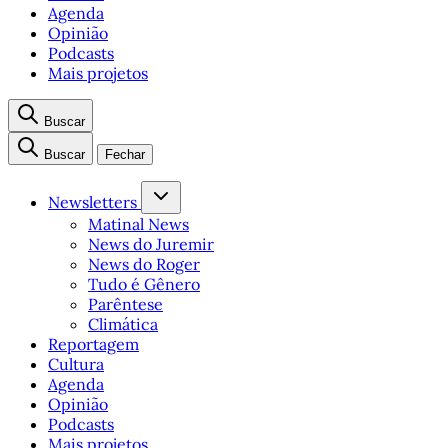
Agenda
Opinião
Podcasts
Mais projetos
Buscar
Buscar
Fechar
Newsletters
Matinal News
News do Juremir
News do Roger
Tudo é Gênero
Parêntese
Climática
Reportagem
Cultura
Agenda
Opinião
Podcasts
Mais projetos