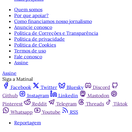
Quem somos
Por que apoiar?
Como financiamos nosso jornalismo
Anuncie conosco
Política de Correções e Transparência
Política de privacidade
Política de Cookies
Termos de uso
Fale conosco
Assine
Assine
Siga a Matinal
Facebook
Twitter
Bluesky
Discord
Github
Instagram
Linkedin
Mastodon
Pinterest
Reddit
Telegram
Threads
Tiktok
Whatsapp
Youtube
RSS
Reportagem