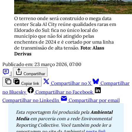
O terreno onde será construído o mega data 
center Scala AI City reúne qualidades raras em 
Eldorado do Sul: fica no único local do 
município que não foi atingido pelas 
enchentes de 2024 e é cortado por uma linha 
de transmissão de alta tensão. 
Foto: Alass
Derivas
Publicado em:
23 março 2026, 07:00
|
Compartilhar
Compartilhar no X
Compartilhar
Copiar link
no Bluesky
Compartilhar no Facebook
Compartilhar no LinkedIn
Compartilhar por email
Esta reportagem foi produzida pela 
Ambiental 
Media
 em parceria com a rede Environmental 
Reporting Collective. Você também pode ler a 
reportagem no site da Ambiental 
neste link
.