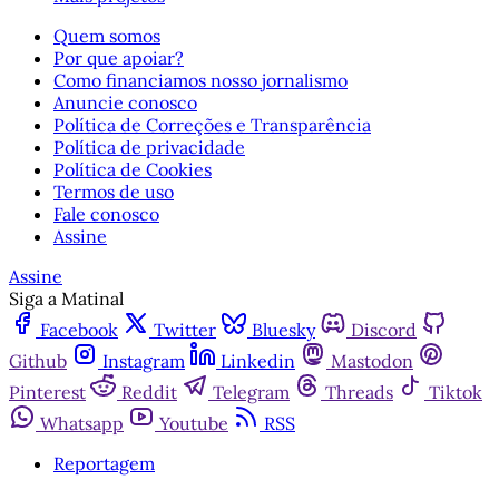
Quem somos
Por que apoiar?
Como financiamos nosso jornalismo
Anuncie conosco
Política de Correções e Transparência
Política de privacidade
Política de Cookies
Termos de uso
Fale conosco
Assine
Assine
Siga a Matinal
Facebook
Twitter
Bluesky
Discord
Github
Instagram
Linkedin
Mastodon
Pinterest
Reddit
Telegram
Threads
Tiktok
Whatsapp
Youtube
RSS
Reportagem