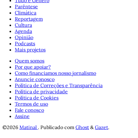
Tudo é Gênero
Parêntese
Climática
Reportagem
Cultura
Agenda
Opinião
Podcasts
Mais projetos
Quem somos
Por que apoiar?
Como financiamos nosso jornalismo
Anuncie conosco
Política de Correções e Transparência
Política de privacidade
Política de Cookies
Termos de uso
Fale conosco
Assine
©2026
Matinal
.
Publicado com
Ghost
&
Gazet
.