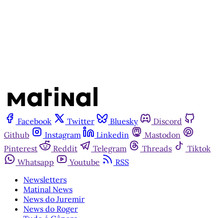
Inscreva-se gratuitamente
Já tem uma conta?
Entrar
Facebook
Twitter
Bluesky
Discord
Github
Instagram
Linkedin
Mastodon
Pinterest
Reddit
Telegram
Threads
Tiktok
Whatsapp
Youtube
RSS
Newsletters
Matinal News
News do Juremir
News do Roger