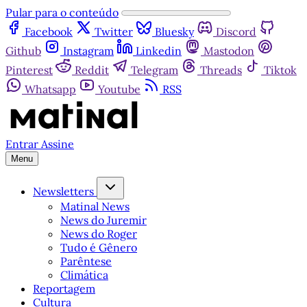
Pular para o conteúdo
Facebook
Twitter
Bluesky
Discord
Github
Instagram
Linkedin
Mastodon
Pinterest
Reddit
Telegram
Threads
Tiktok
Whatsapp
Youtube
RSS
Entrar
Assine
Menu
Newsletters
Matinal News
News do Juremir
News do Roger
Tudo é Gênero
Parêntese
Climática
Reportagem
Cultura