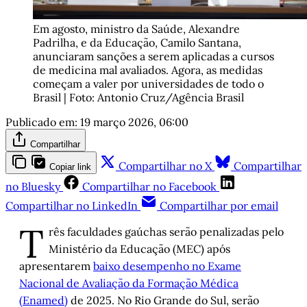
Em agosto, ministro da Saúde, Alexandre 
Padrilha, e da Educação, Camilo Santana, 
anunciaram sanções a serem aplicadas a cursos 
de medicina mal avaliados. Agora, as medidas 
começam a valer por universidades de todo o 
Brasil | Foto: Antonio Cruz/Agência Brasil
Publicado em:
19 março 2026, 06:00
Compartilhar
Compartilhar no X
Compartilhar
Copiar link
no Bluesky
Compartilhar no Facebook
Compartilhar no LinkedIn
Compartilhar por email
T
rês faculdades gaúchas serão penalizadas pelo
Ministério da Educação (MEC) após
apresentarem
baixo desempenho no Exame
Nacional de Avaliação da Formação Médica
(Enamed)
de 2025. No Rio Grande do Sul, serão