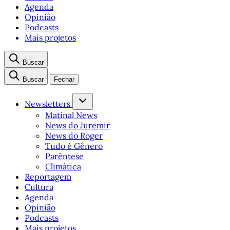
Agenda
Opinião
Podcasts
Mais projetos
Buscar
Buscar
Fechar
Newsletters
Matinal News
News do Juremir
News do Roger
Tudo é Gênero
Parêntese
Climática
Reportagem
Cultura
Agenda
Opinião
Podcasts
Mais projetos