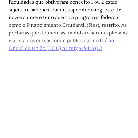
Faculdades que obtiveram conceito 1 ou 2 estão
sujeitas a sanções, como suspender o ingresso de
novos alunos e ter o acesso a programas federais,
como o Financiamento Estudantil (Fies), restrito. As
portarias que definem as medidas a serem aplicadas,
e a lista dos cursos foram publicadas no
Diário
Oficial da União (DOU) na terça-feira (17)
.
Este post é aberto e está
disponível para quem tem
cadastro gratuito no site da
Matinal