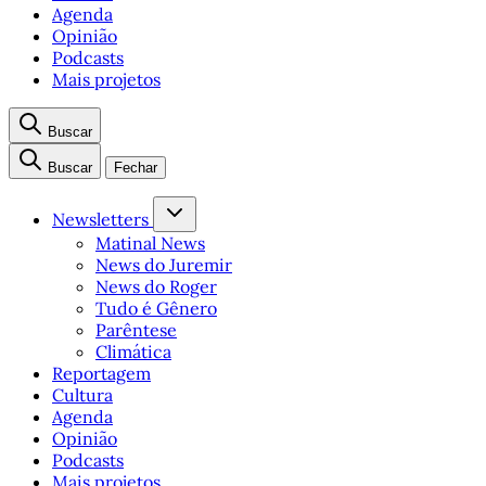
Agenda
Opinião
Podcasts
Mais projetos
Buscar
Buscar
Fechar
Newsletters
Matinal News
News do Juremir
News do Roger
Tudo é Gênero
Parêntese
Climática
Reportagem
Cultura
Agenda
Opinião
Podcasts
Mais projetos