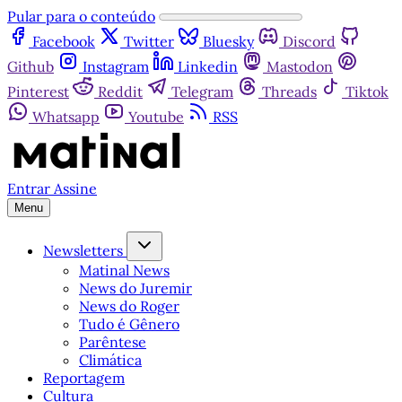
Pular para o conteúdo
Facebook
Twitter
Bluesky
Discord
Github
Instagram
Linkedin
Mastodon
Pinterest
Reddit
Telegram
Threads
Tiktok
Whatsapp
Youtube
RSS
Entrar
Assine
Menu
Newsletters
Matinal News
News do Juremir
News do Roger
Tudo é Gênero
Parêntese
Climática
Reportagem
Cultura