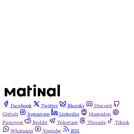
Matinal
Inscreva-se gratuitamente
Já tem uma conta?
Entrar
Facebook
Twitter
Bluesky
Discord
Github
Instagram
Linkedin
Mastodon
Pinterest
Reddit
Telegram
Threads
Tiktok
Whatsapp
Youtube
RSS