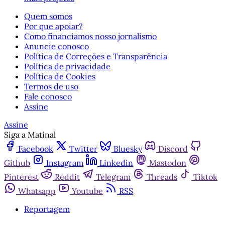
Quem somos
Por que apoiar?
Como financiamos nosso jornalismo
Anuncie conosco
Política de Correções e Transparência
Política de privacidade
Política de Cookies
Termos de uso
Fale conosco
Assine
Assine
Siga a Matinal
Facebook
Twitter
Bluesky
Discord
Github
Instagram
Linkedin
Mastodon
Pinterest
Reddit
Telegram
Threads
Tiktok
Whatsapp
Youtube
RSS
Reportagem