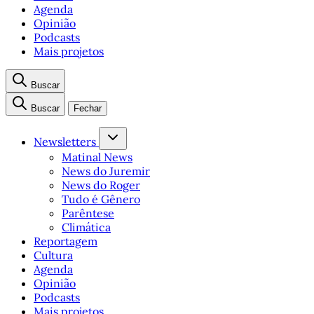
Agenda
Opinião
Podcasts
Mais projetos
Buscar
Buscar
Fechar
Newsletters
Matinal News
News do Juremir
News do Roger
Tudo é Gênero
Parêntese
Climática
Reportagem
Cultura
Agenda
Opinião
Podcasts
Mais projetos