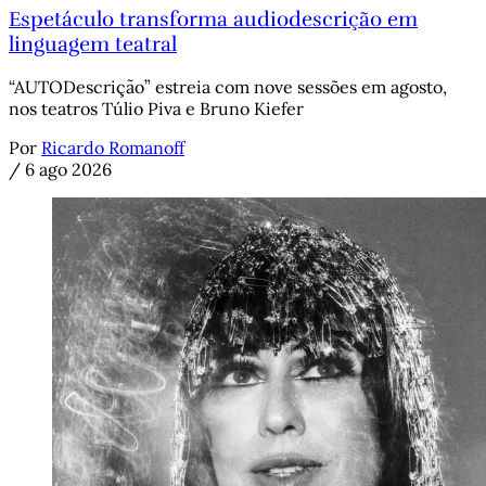
Espetáculo transforma audiodescrição em
linguagem teatral
“AUTODescrição” estreia com nove sessões em agosto,
nos teatros Túlio Piva e Bruno Kiefer
Por
Ricardo Romanoff
/
6 ago 2026