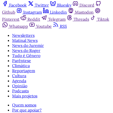
Facebook
Twitter
Bluesky
Discord
Github
Instagram
Linkedin
Mastodon
Pinterest
Reddit
Telegram
Threads
Tiktok
Whatsapp
Youtube
RSS
Newsletters
Matinal News
News do Juremir
News do Roger
Tudo é Gênero
Parêntese
Climática
Reportagem
Cultura
Agenda
Opinião
Podcasts
Mais projetos
Quem somos
Por que apoiar?