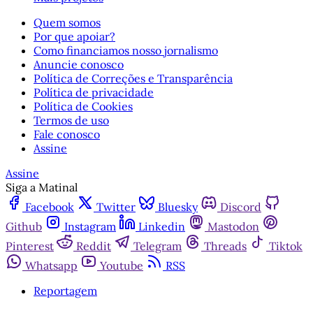
Quem somos
Por que apoiar?
Como financiamos nosso jornalismo
Anuncie conosco
Política de Correções e Transparência
Política de privacidade
Política de Cookies
Termos de uso
Fale conosco
Assine
Assine
Siga a Matinal
Facebook
Twitter
Bluesky
Discord
Github
Instagram
Linkedin
Mastodon
Pinterest
Reddit
Telegram
Threads
Tiktok
Whatsapp
Youtube
RSS
Reportagem