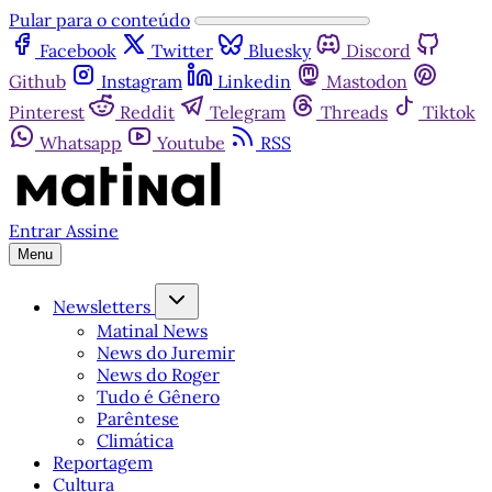
Pular para o conteúdo
Facebook
Twitter
Bluesky
Discord
Github
Instagram
Linkedin
Mastodon
Pinterest
Reddit
Telegram
Threads
Tiktok
Whatsapp
Youtube
RSS
Entrar
Assine
Menu
Newsletters
Matinal News
News do Juremir
News do Roger
Tudo é Gênero
Parêntese
Climática
Reportagem
Cultura