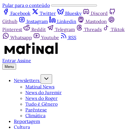
Pular para o conteúdo
Facebook
Twitter
Bluesky
Discord
Github
Instagram
Linkedin
Mastodon
Pinterest
Reddit
Telegram
Threads
Tiktok
Whatsapp
Youtube
RSS
Entrar
Assine
Menu
Newsletters
Matinal News
News do Juremir
News do Roger
Tudo é Gênero
Parêntese
Climática
Reportagem
Cultura