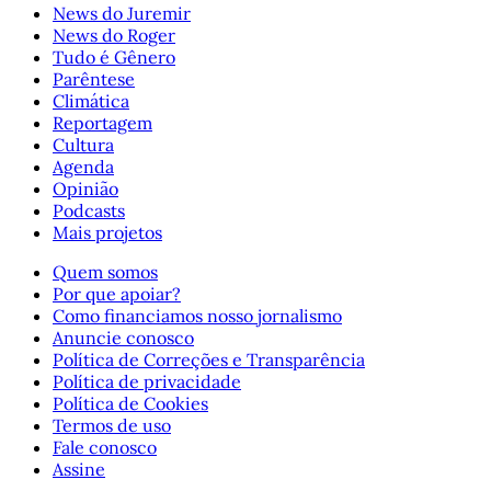
News do Juremir
News do Roger
Tudo é Gênero
Parêntese
Climática
Reportagem
Cultura
Agenda
Opinião
Podcasts
Mais projetos
Quem somos
Por que apoiar?
Como financiamos nosso jornalismo
Anuncie conosco
Política de Correções e Transparência
Política de privacidade
Política de Cookies
Termos de uso
Fale conosco
Assine