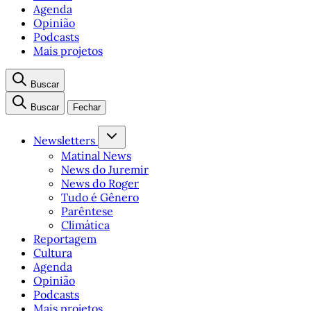
Agenda
Opinião
Podcasts
Mais projetos
Buscar
Buscar
Fechar
Newsletters
Matinal News
News do Juremir
News do Roger
Tudo é Gênero
Parêntese
Climática
Reportagem
Cultura
Agenda
Opinião
Podcasts
Mais projetos