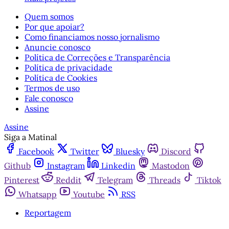
Quem somos
Por que apoiar?
Como financiamos nosso jornalismo
Anuncie conosco
Política de Correções e Transparência
Política de privacidade
Política de Cookies
Termos de uso
Fale conosco
Assine
Assine
Siga a Matinal
Facebook
Twitter
Bluesky
Discord
Github
Instagram
Linkedin
Mastodon
Pinterest
Reddit
Telegram
Threads
Tiktok
Whatsapp
Youtube
RSS
Reportagem