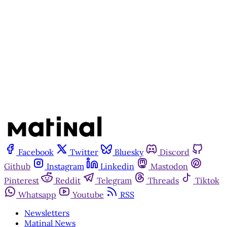
Assine agora
Já tem uma conta?
Entrar
Facebook
Twitter
Bluesky
Discord
Github
Instagram
Linkedin
Mastodon
Pinterest
Reddit
Telegram
Threads
Tiktok
Whatsapp
Youtube
RSS
Newsletters
Matinal News