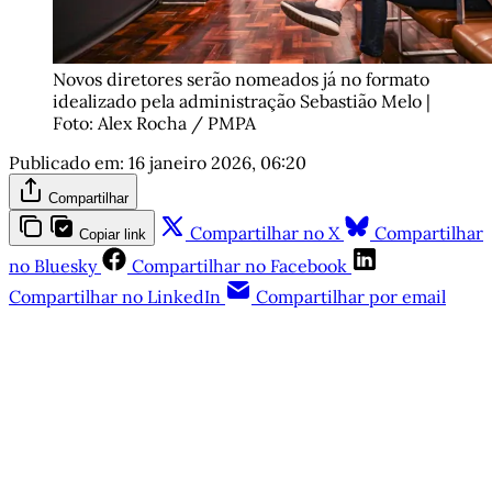
Novos diretores serão nomeados já no formato 
idealizado pela administração Sebastião Melo | 
Foto: Alex Rocha / PMPA
Publicado em:
16 janeiro 2026, 06:20
Compartilhar
Compartilhar no X
Compartilhar
Copiar link
no Bluesky
Compartilhar no Facebook
Compartilhar no LinkedIn
Compartilhar por email
Este post está disponível
apenas para quem apoia a
Matinal