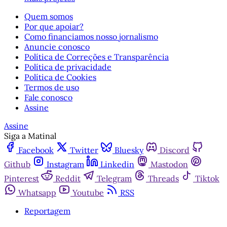
Quem somos
Por que apoiar?
Como financiamos nosso jornalismo
Anuncie conosco
Política de Correções e Transparência
Política de privacidade
Política de Cookies
Termos de uso
Fale conosco
Assine
Assine
Siga a Matinal
Facebook
Twitter
Bluesky
Discord
Github
Instagram
Linkedin
Mastodon
Pinterest
Reddit
Telegram
Threads
Tiktok
Whatsapp
Youtube
RSS
Reportagem