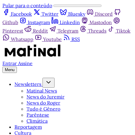
Pular para o conteúdo
Facebook
Twitter
Bluesky
Discord
Github
Instagram
Linkedin
Mastodon
Pinterest
Reddit
Telegram
Threads
Tiktok
Whatsapp
Youtube
RSS
Entrar
Assine
Menu
Newsletters
Matinal News
News do Juremir
News do Roger
Tudo é Gênero
Parêntese
Climática
Reportagem
Cultura