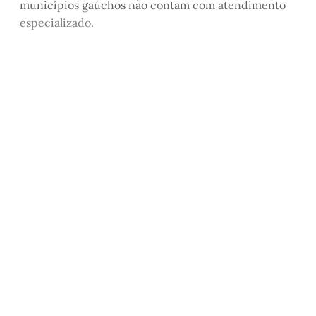
municípios gaúchos não contam com atendimento
especializado.
Este post é aberto e está
disponível para quem tem
cadastro gratuito no site da
Matinal
Inscreva-se gratuitamente
Já tem uma conta?
Entrar