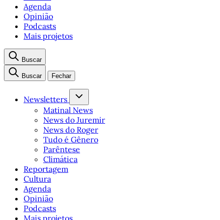
Agenda
Opinião
Podcasts
Mais projetos
Buscar
Buscar
Fechar
Newsletters
Matinal News
News do Juremir
News do Roger
Tudo é Gênero
Parêntese
Climática
Reportagem
Cultura
Agenda
Opinião
Podcasts
Mais projetos