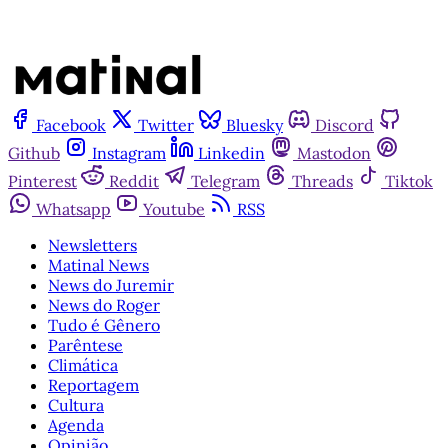
Facebook
Twitter
Bluesky
Discord
Github
Instagram
Linkedin
Mastodon
Pinterest
Reddit
Telegram
Threads
Tiktok
Whatsapp
Youtube
RSS
Newsletters
Matinal News
News do Juremir
News do Roger
Tudo é Gênero
Parêntese
Climática
Reportagem
Cultura
Agenda
Opinião