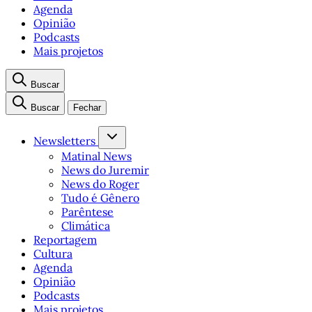
Agenda
Opinião
Podcasts
Mais projetos
Buscar
Buscar
Fechar
Newsletters
Matinal News
News do Juremir
News do Roger
Tudo é Gênero
Parêntese
Climática
Reportagem
Cultura
Agenda
Opinião
Podcasts
Mais projetos