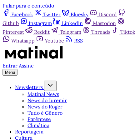
Pular para o conteúdo
Facebook
Twitter
Bluesky
Discord
Github
Instagram
Linkedin
Mastodon
Pinterest
Reddit
Telegram
Threads
Tiktok
Whatsapp
Youtube
RSS
Entrar
Assine
Menu
Newsletters
Matinal News
News do Juremir
News do Roger
Tudo é Gênero
Parêntese
Climática
Reportagem
Cultura