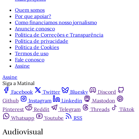
Quem somos
Por que apoiar?
Como financiamos nosso jornalismo
Anuncie conosco
Política de Correções e Transparência
Política de privacidade
Política de Cookies
Termos de uso
Fale conosco
Assine
Assine
Siga a Matinal
Facebook
Twitter
Bluesky
Discord
Github
Instagram
Linkedin
Mastodon
Pinterest
Reddit
Telegram
Threads
Tiktok
Whatsapp
Youtube
RSS
Audiovisual