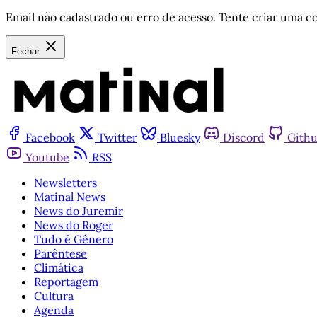
Email não cadastrado ou erro de acesso. Tente criar uma co
Fechar
Facebook
Twitter
Bluesky
Discord
Gith
Youtube
RSS
Newsletters
Matinal News
News do Juremir
News do Roger
Tudo é Gênero
Parêntese
Climática
Reportagem
Cultura
Agenda