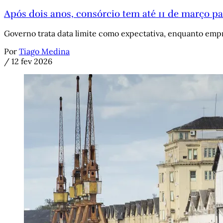
Após dois anos, consórcio tem até 11 de março pa
Governo trata data limite como expectativa, enquanto em
Por
Tiago Medina
/
12 fev 2026