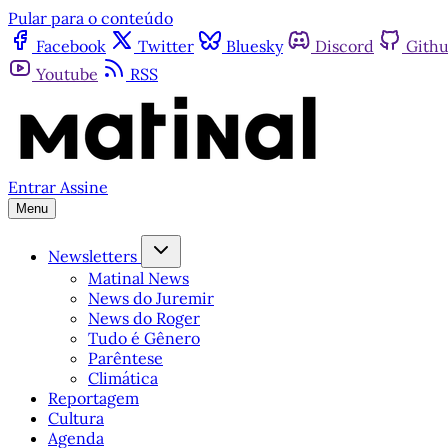
Pular para o conteúdo
Facebook
Twitter
Bluesky
Discord
Gith
Youtube
RSS
Entrar
Assine
Menu
Newsletters
Matinal News
News do Juremir
News do Roger
Tudo é Gênero
Parêntese
Climática
Reportagem
Cultura
Agenda