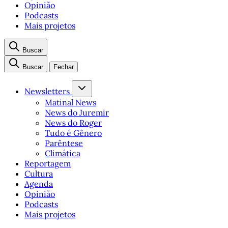
Opinião
Podcasts
Mais projetos
Buscar
Buscar
Fechar
Newsletters
Matinal News
News do Juremir
News do Roger
Tudo é Gênero
Parêntese
Climática
Reportagem
Cultura
Agenda
Opinião
Podcasts
Mais projetos