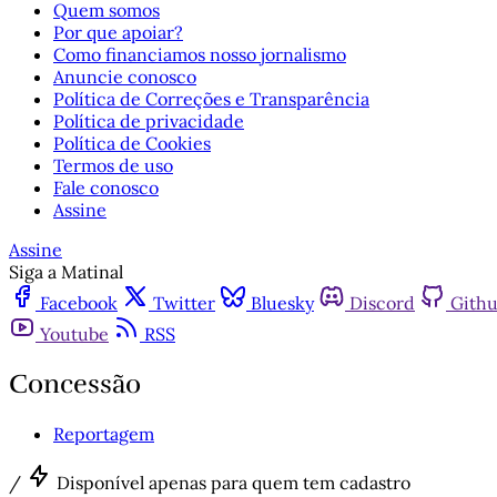
Quem somos
Por que apoiar?
Como financiamos nosso jornalismo
Anuncie conosco
Política de Correções e Transparência
Política de privacidade
Política de Cookies
Termos de uso
Fale conosco
Assine
Assine
Siga a Matinal
Facebook
Twitter
Bluesky
Discord
Gith
Youtube
RSS
Concessão
Reportagem
/
Disponível apenas para quem tem cadastro