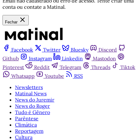
Email não cadastrado ou erro de acesso. Tente criar uma
conta ou contate a Matinal.
Fechar
Facebook
Twitter
Bluesky
Discord
Github
Instagram
Linkedin
Mastodon
Pinterest
Reddit
Telegram
Threads
Tiktok
Whatsapp
Youtube
RSS
Newsletters
Matinal News
News do Juremir
News do Roger
Tudo é Gênero
Parêntese
Climática
Reportagem
Cultura