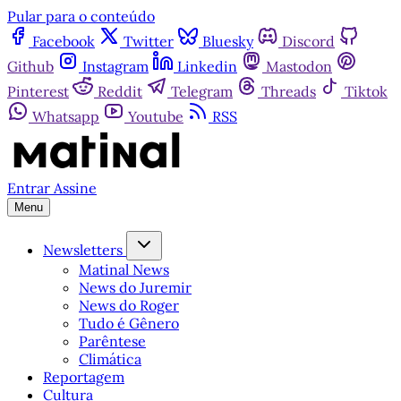
Pular para o conteúdo
Facebook
Twitter
Bluesky
Discord
Github
Instagram
Linkedin
Mastodon
Pinterest
Reddit
Telegram
Threads
Tiktok
Whatsapp
Youtube
RSS
Entrar
Assine
Menu
Newsletters
Matinal News
News do Juremir
News do Roger
Tudo é Gênero
Parêntese
Climática
Reportagem
Cultura