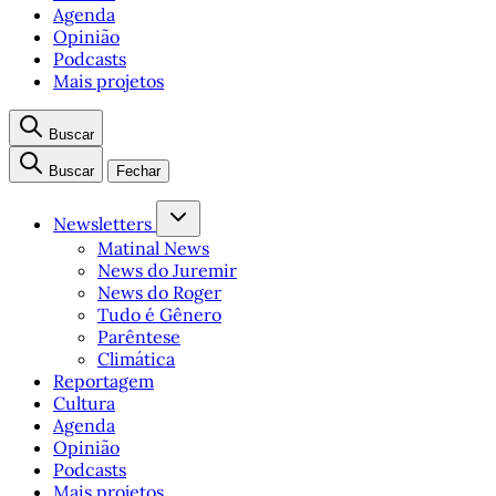
Agenda
Opinião
Podcasts
Mais projetos
Buscar
Buscar
Fechar
Newsletters
Matinal News
News do Juremir
News do Roger
Tudo é Gênero
Parêntese
Climática
Reportagem
Cultura
Agenda
Opinião
Podcasts
Mais projetos