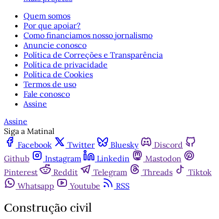
Quem somos
Por que apoiar?
Como financiamos nosso jornalismo
Anuncie conosco
Política de Correções e Transparência
Política de privacidade
Política de Cookies
Termos de uso
Fale conosco
Assine
Assine
Siga a Matinal
Facebook
Twitter
Bluesky
Discord
Github
Instagram
Linkedin
Mastodon
Pinterest
Reddit
Telegram
Threads
Tiktok
Whatsapp
Youtube
RSS
Construção civil