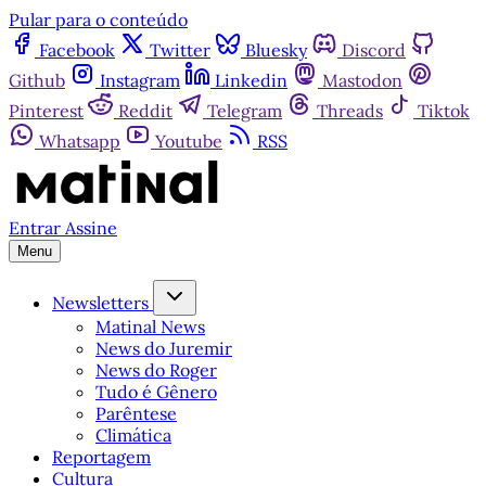
Pular para o conteúdo
Facebook
Twitter
Bluesky
Discord
Github
Instagram
Linkedin
Mastodon
Pinterest
Reddit
Telegram
Threads
Tiktok
Whatsapp
Youtube
RSS
Entrar
Assine
Menu
Newsletters
Matinal News
News do Juremir
News do Roger
Tudo é Gênero
Parêntese
Climática
Reportagem
Cultura