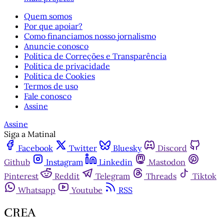
Quem somos
Por que apoiar?
Como financiamos nosso jornalismo
Anuncie conosco
Política de Correções e Transparência
Política de privacidade
Política de Cookies
Termos de uso
Fale conosco
Assine
Assine
Siga a Matinal
Facebook
Twitter
Bluesky
Discord
Github
Instagram
Linkedin
Mastodon
Pinterest
Reddit
Telegram
Threads
Tiktok
Whatsapp
Youtube
RSS
CREA