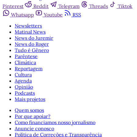
Pinterest
Reddit
Telegram
Threads
Tiktok
Whatsapp
Youtube
RSS
Newsletters
Matinal News
News do Juremir
News do Roger
Tudo é Gênero
Parêntese
Climática
Reportagem
Cultura
Agenda
Opinião
Podcasts
Mais projetos
Quem somos
Por que apoiar?
Como financiamos nosso jornalismo
Anuncie conosco
Política de Correções e Transparência