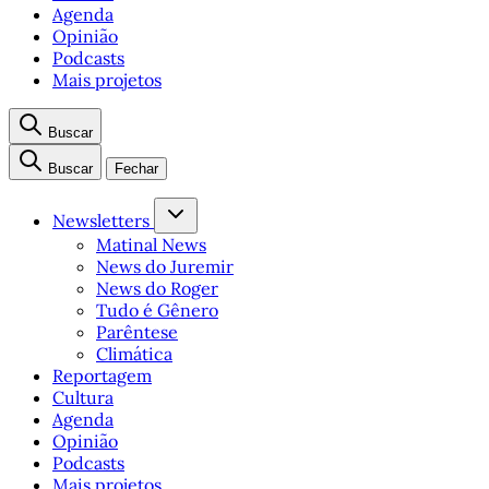
Agenda
Opinião
Podcasts
Mais projetos
Buscar
Buscar
Fechar
Newsletters
Matinal News
News do Juremir
News do Roger
Tudo é Gênero
Parêntese
Climática
Reportagem
Cultura
Agenda
Opinião
Podcasts
Mais projetos