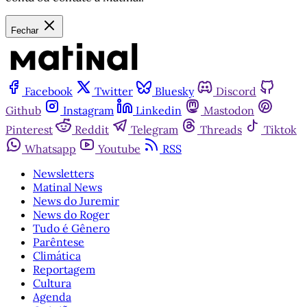
Fechar
Facebook
Twitter
Bluesky
Discord
Github
Instagram
Linkedin
Mastodon
Pinterest
Reddit
Telegram
Threads
Tiktok
Whatsapp
Youtube
RSS
Newsletters
Matinal News
News do Juremir
News do Roger
Tudo é Gênero
Parêntese
Climática
Reportagem
Cultura
Agenda