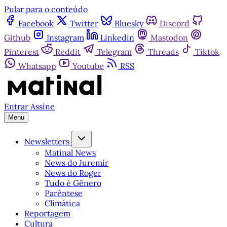
Pular para o conteúdo
Facebook
Twitter
Bluesky
Discord
Github
Instagram
Linkedin
Mastodon
Pinterest
Reddit
Telegram
Threads
Tiktok
Whatsapp
Youtube
RSS
Entrar
Assine
Menu
Newsletters
Matinal News
News do Juremir
News do Roger
Tudo é Gênero
Parêntese
Climática
Reportagem
Cultura