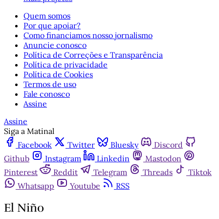
Quem somos
Por que apoiar?
Como financiamos nosso jornalismo
Anuncie conosco
Política de Correções e Transparência
Política de privacidade
Política de Cookies
Termos de uso
Fale conosco
Assine
Assine
Siga a Matinal
Facebook
Twitter
Bluesky
Discord
Github
Instagram
Linkedin
Mastodon
Pinterest
Reddit
Telegram
Threads
Tiktok
Whatsapp
Youtube
RSS
El Niño