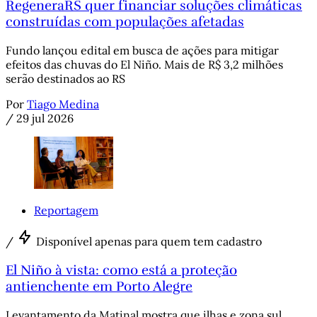
RegeneraRS quer financiar soluções climáticas
construídas com populações afetadas
Fundo lançou edital em busca de ações para mitigar
efeitos das chuvas do El Niño. Mais de R$ 3,2 milhões
serão destinados ao RS
Por
Tiago Medina
/
29 jul 2026
Reportagem
/
Disponível apenas para quem tem cadastro
El Niño à vista: como está a proteção
antienchente em Porto Alegre
Levantamento da Matinal mostra que ilhas e zona sul