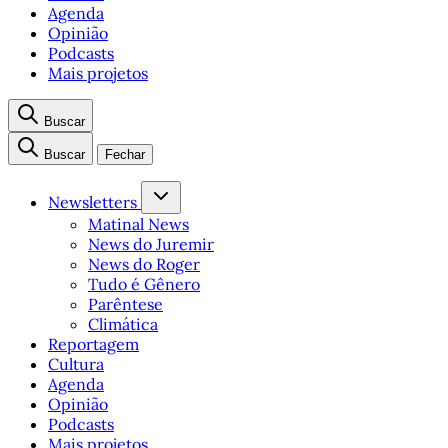
Agenda
Opinião
Podcasts
Mais projetos
Buscar
Buscar
Fechar
Newsletters
Matinal News
News do Juremir
News do Roger
Tudo é Gênero
Parêntese
Climática
Reportagem
Cultura
Agenda
Opinião
Podcasts
Mais projetos