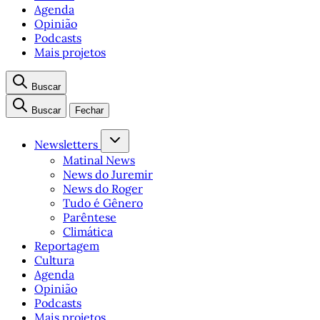
Agenda
Opinião
Podcasts
Mais projetos
Buscar
Buscar
Fechar
Newsletters
Matinal News
News do Juremir
News do Roger
Tudo é Gênero
Parêntese
Climática
Reportagem
Cultura
Agenda
Opinião
Podcasts
Mais projetos