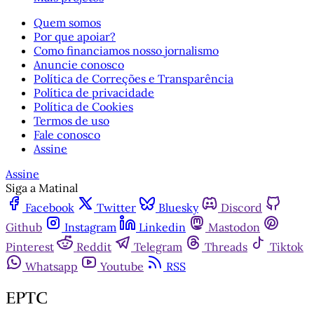
Quem somos
Por que apoiar?
Como financiamos nosso jornalismo
Anuncie conosco
Política de Correções e Transparência
Política de privacidade
Política de Cookies
Termos de uso
Fale conosco
Assine
Assine
Siga a Matinal
Facebook
Twitter
Bluesky
Discord
Github
Instagram
Linkedin
Mastodon
Pinterest
Reddit
Telegram
Threads
Tiktok
Whatsapp
Youtube
RSS
EPTC