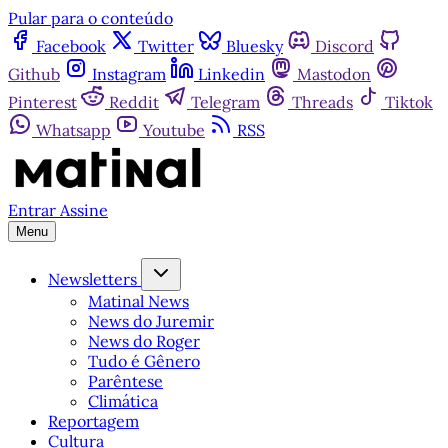
Pular para o conteúdo
Facebook
Twitter
Bluesky
Discord
Github
Instagram
Linkedin
Mastodon
Pinterest
Reddit
Telegram
Threads
Tiktok
Whatsapp
Youtube
RSS
Entrar
Assine
Menu
Newsletters
Matinal News
News do Juremir
News do Roger
Tudo é Gênero
Parêntese
Climática
Reportagem
Cultura