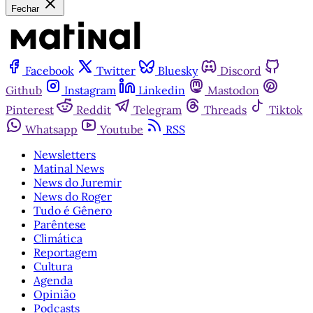
Fechar
Facebook
Twitter
Bluesky
Discord
Github
Instagram
Linkedin
Mastodon
Pinterest
Reddit
Telegram
Threads
Tiktok
Whatsapp
Youtube
RSS
Newsletters
Matinal News
News do Juremir
News do Roger
Tudo é Gênero
Parêntese
Climática
Reportagem
Cultura
Agenda
Opinião
Podcasts