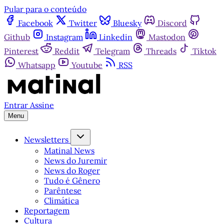
Pular para o conteúdo
Facebook
Twitter
Bluesky
Discord
Github
Instagram
Linkedin
Mastodon
Pinterest
Reddit
Telegram
Threads
Tiktok
Whatsapp
Youtube
RSS
Entrar
Assine
Menu
Newsletters
Matinal News
News do Juremir
News do Roger
Tudo é Gênero
Parêntese
Climática
Reportagem
Cultura