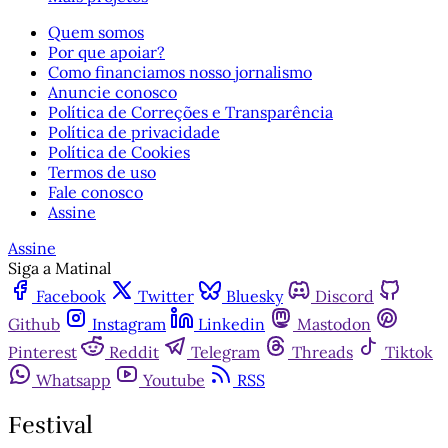
Quem somos
Por que apoiar?
Como financiamos nosso jornalismo
Anuncie conosco
Política de Correções e Transparência
Política de privacidade
Política de Cookies
Termos de uso
Fale conosco
Assine
Assine
Siga a Matinal
Facebook
Twitter
Bluesky
Discord
Github
Instagram
Linkedin
Mastodon
Pinterest
Reddit
Telegram
Threads
Tiktok
Whatsapp
Youtube
RSS
Festival