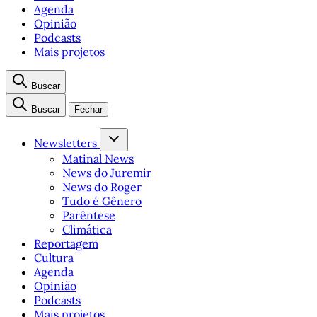
Agenda
Opinião
Podcasts
Mais projetos
Buscar
Buscar
Fechar
Newsletters
Matinal News
News do Juremir
News do Roger
Tudo é Gênero
Parêntese
Climática
Reportagem
Cultura
Agenda
Opinião
Podcasts
Mais projetos