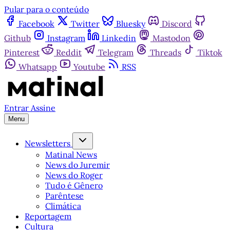
Pular para o conteúdo
Facebook
Twitter
Bluesky
Discord
Github
Instagram
Linkedin
Mastodon
Pinterest
Reddit
Telegram
Threads
Tiktok
Whatsapp
Youtube
RSS
Entrar
Assine
Menu
Newsletters
Matinal News
News do Juremir
News do Roger
Tudo é Gênero
Parêntese
Climática
Reportagem
Cultura