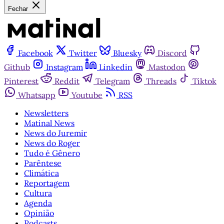
Fechar
Facebook
Twitter
Bluesky
Discord
Github
Instagram
Linkedin
Mastodon
Pinterest
Reddit
Telegram
Threads
Tiktok
Whatsapp
Youtube
RSS
Newsletters
Matinal News
News do Juremir
News do Roger
Tudo é Gênero
Parêntese
Climática
Reportagem
Cultura
Agenda
Opinião
Podcasts