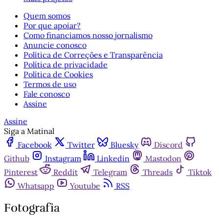
Quem somos
Por que apoiar?
Como financiamos nosso jornalismo
Anuncie conosco
Política de Correções e Transparência
Política de privacidade
Política de Cookies
Termos de uso
Fale conosco
Assine
Assine
Siga a Matinal
Facebook
Twitter
Bluesky
Discord
Github
Instagram
Linkedin
Mastodon
Pinterest
Reddit
Telegram
Threads
Tiktok
Whatsapp
Youtube
RSS
Fotografia