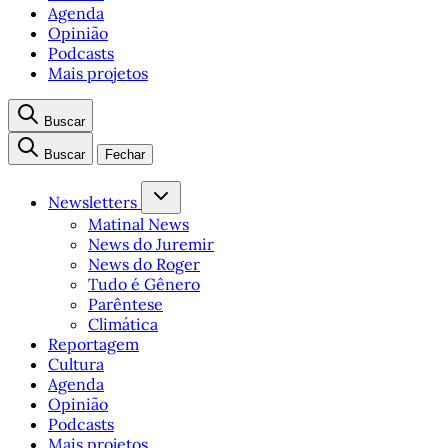
Agenda
Opinião
Podcasts
Mais projetos
Buscar
Buscar
Fechar
Newsletters
Matinal News
News do Juremir
News do Roger
Tudo é Gênero
Parêntese
Climática
Reportagem
Cultura
Agenda
Opinião
Podcasts
Mais projetos