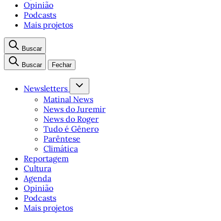
Opinião
Podcasts
Mais projetos
Buscar
Buscar
Fechar
Newsletters
Matinal News
News do Juremir
News do Roger
Tudo é Gênero
Parêntese
Climática
Reportagem
Cultura
Agenda
Opinião
Podcasts
Mais projetos