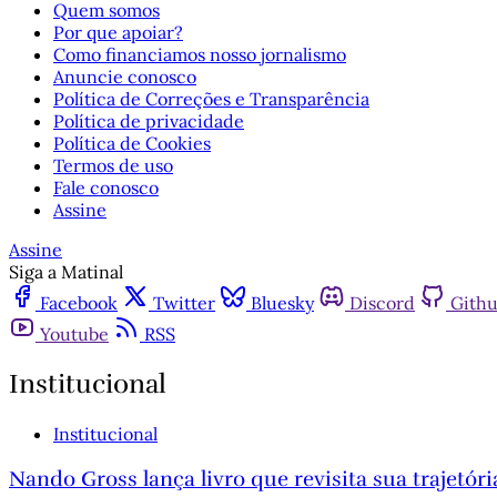
Quem somos
Por que apoiar?
Como financiamos nosso jornalismo
Anuncie conosco
Política de Correções e Transparência
Política de privacidade
Política de Cookies
Termos de uso
Fale conosco
Assine
Assine
Siga a Matinal
Facebook
Twitter
Bluesky
Discord
Gith
Youtube
RSS
Institucional
Institucional
Nando Gross lança livro que revisita sua trajetór