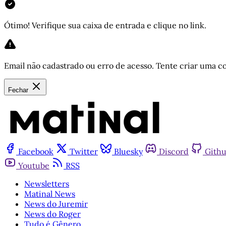
Ótimo! Verifique sua caixa de entrada e clique no link.
Email não cadastrado ou erro de acesso. Tente criar uma co
Fechar
Facebook
Twitter
Bluesky
Discord
Gith
Youtube
RSS
Newsletters
Matinal News
News do Juremir
News do Roger
Tudo é Gênero