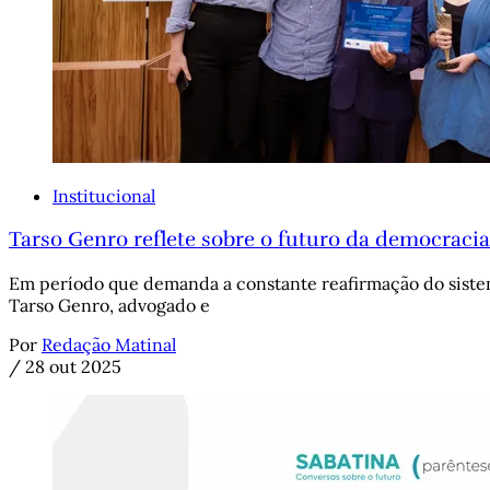
Institucional
Tarso Genro reflete sobre o futuro da democracia
Em período que demanda a constante reafirmação do sistem
Tarso Genro, advogado e
Por
Redação Matinal
/
28 out 2025