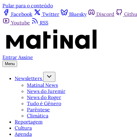
Pular para o conteúdo
Facebook
Twitter
Bluesky
Discord
Gith
Youtube
RSS
Entrar
Assine
Menu
Newsletters
Matinal News
News do Juremir
News do Roger
Tudo é Gênero
Parêntese
Climática
Reportagem
Cultura
Agenda