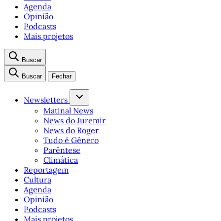
Agenda
Opinião
Podcasts
Mais projetos
Buscar
Buscar
Fechar
Newsletters
Matinal News
News do Juremir
News do Roger
Tudo é Gênero
Parêntese
Climática
Reportagem
Cultura
Agenda
Opinião
Podcasts
Mais projetos