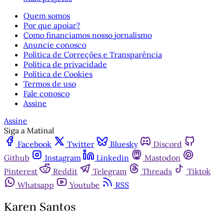
Quem somos
Por que apoiar?
Como financiamos nosso jornalismo
Anuncie conosco
Política de Correções e Transparência
Política de privacidade
Política de Cookies
Termos de uso
Fale conosco
Assine
Assine
Siga a Matinal
Facebook
Twitter
Bluesky
Discord
Github
Instagram
Linkedin
Mastodon
Pinterest
Reddit
Telegram
Threads
Tiktok
Whatsapp
Youtube
RSS
Karen Santos