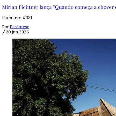
Mirian Fichtner lança "Quando começa a chover o
Parêntese #331
Por
Parêntese
/
20 jun 2026