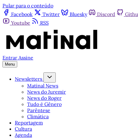
Pular para o conteúdo
Facebook
Twitter
Bluesky
Discord
Gith
Youtube
RSS
Entrar
Assine
Menu
Newsletters
Matinal News
News do Juremir
News do Roger
Tudo é Gênero
Parêntese
Climática
Reportagem
Cultura
Agenda