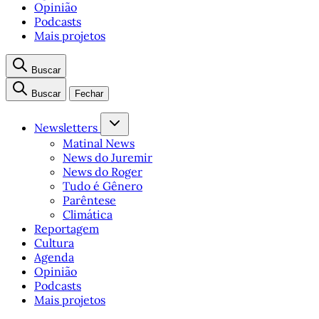
Opinião
Podcasts
Mais projetos
Buscar
Buscar
Fechar
Newsletters
Matinal News
News do Juremir
News do Roger
Tudo é Gênero
Parêntese
Climática
Reportagem
Cultura
Agenda
Opinião
Podcasts
Mais projetos