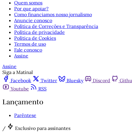
Quem somos
Por que apoiar?
Como financiamos nosso jornalismo
Anuncie conosco
Política de Correções e Transparência
Política de privacidade
Política de Cookies
Termos de uso
Fale conosco
Assine
Assine
Siga a Matinal
Facebook
Twitter
Bluesky
Discord
Gith
Youtube
RSS
Lançamento
Parêntese
/
Exclusivo para assinantes