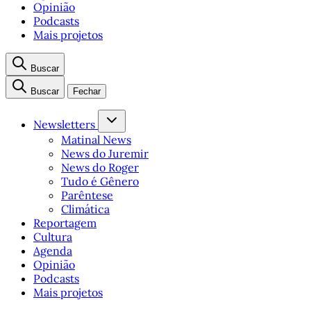
Opinião
Podcasts
Mais projetos
Buscar
Buscar
Fechar
Newsletters
Matinal News
News do Juremir
News do Roger
Tudo é Gênero
Parêntese
Climática
Reportagem
Cultura
Agenda
Opinião
Podcasts
Mais projetos