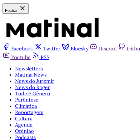
Fechar
Facebook
Twitter
Bluesky
Discord
Gith
Youtube
RSS
Newsletters
Matinal News
News do Juremir
News do Roger
Tudo é Gênero
Parêntese
Climática
Reportagem
Cultura
Agenda
Opinião
Podcasts