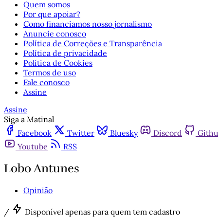
Quem somos
Por que apoiar?
Como financiamos nosso jornalismo
Anuncie conosco
Política de Correções e Transparência
Política de privacidade
Política de Cookies
Termos de uso
Fale conosco
Assine
Assine
Siga a Matinal
Facebook
Twitter
Bluesky
Discord
Gith
Youtube
RSS
Lobo Antunes
Opinião
/
Disponível apenas para quem tem cadastro