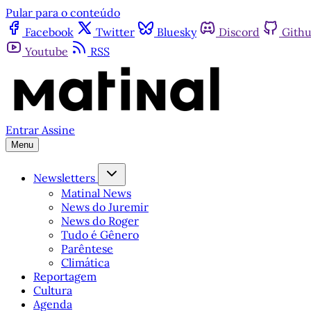
Pular para o conteúdo
Facebook
Twitter
Bluesky
Discord
Gith
Youtube
RSS
Entrar
Assine
Menu
Newsletters
Matinal News
News do Juremir
News do Roger
Tudo é Gênero
Parêntese
Climática
Reportagem
Cultura
Agenda