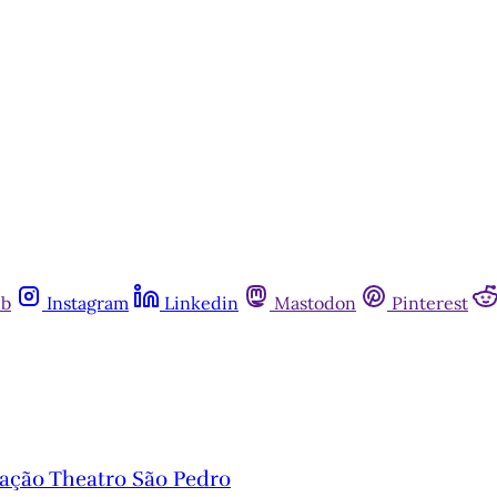
ub
Instagram
Linkedin
Mastodon
Pinterest
dação Theatro São Pedro