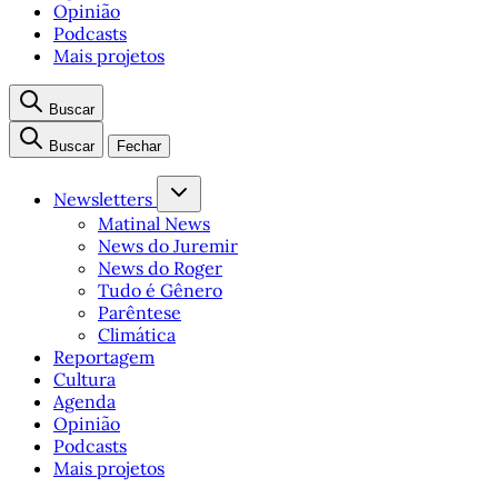
Opinião
Podcasts
Mais projetos
Buscar
Buscar
Fechar
Newsletters
Matinal News
News do Juremir
News do Roger
Tudo é Gênero
Parêntese
Climática
Reportagem
Cultura
Agenda
Opinião
Podcasts
Mais projetos