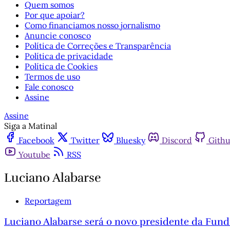
Quem somos
Por que apoiar?
Como financiamos nosso jornalismo
Anuncie conosco
Política de Correções e Transparência
Política de privacidade
Política de Cookies
Termos de uso
Fale conosco
Assine
Assine
Siga a Matinal
Facebook
Twitter
Bluesky
Discord
Gith
Youtube
RSS
Luciano Alabarse
Reportagem
Luciano Alabarse será o novo presidente da Fun