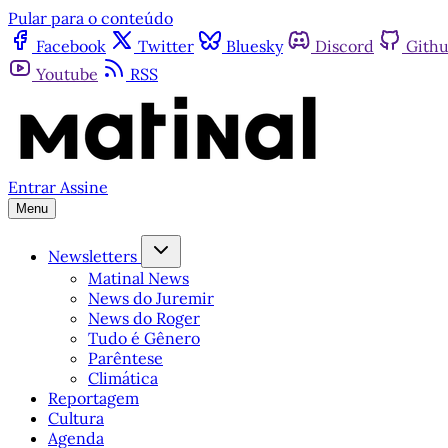
Pular para o conteúdo
Facebook
Twitter
Bluesky
Discord
Gith
Youtube
RSS
Entrar
Assine
Menu
Newsletters
Matinal News
News do Juremir
News do Roger
Tudo é Gênero
Parêntese
Climática
Reportagem
Cultura
Agenda