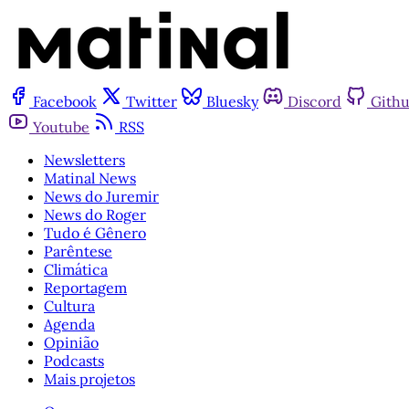
Facebook
Twitter
Bluesky
Discord
Gith
Youtube
RSS
Newsletters
Matinal News
News do Juremir
News do Roger
Tudo é Gênero
Parêntese
Climática
Reportagem
Cultura
Agenda
Opinião
Podcasts
Mais projetos