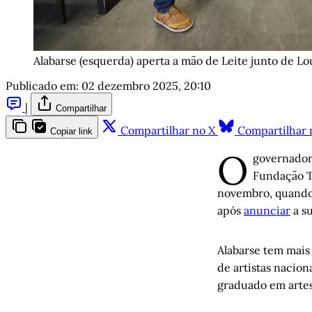
Alabarse (esquerda) aperta a mão de Leite junto de Lou
Publicado em:
02 dezembro 2025, 20:10
|
Compartilhar
Compartilhar no X
Compartilhar 
Copiar link
O
governador
Fundação Th
novembro, quando 
após
anunciar
a su
Alabarse tem mais
de artistas nacion
graduado em artes