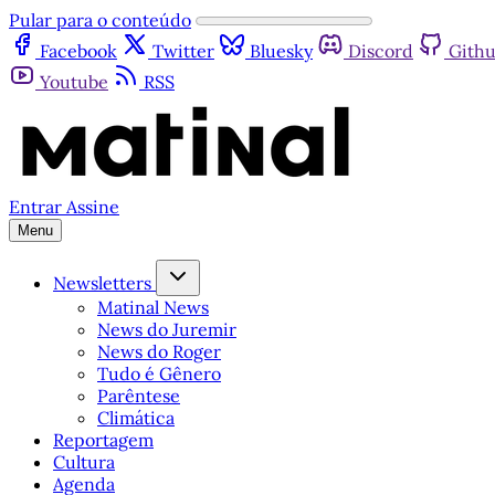
Pular para o conteúdo
Facebook
Twitter
Bluesky
Discord
Gith
Youtube
RSS
Entrar
Assine
Menu
Newsletters
Matinal News
News do Juremir
News do Roger
Tudo é Gênero
Parêntese
Climática
Reportagem
Cultura
Agenda