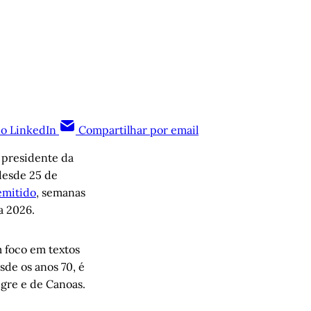
no LinkedIn
Compartilhar por email
 presidente da
desde 25 de
emitido
, semanas
a 2026.
m foco em textos
sde os anos 70, é
egre e de Canoas.