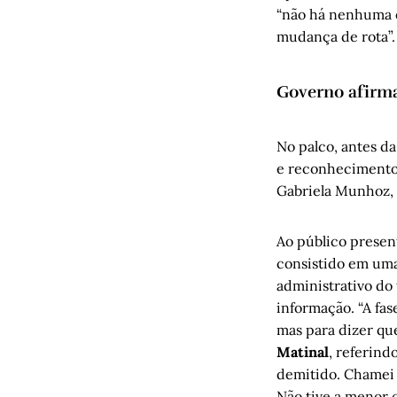
“não há nenhuma e
mudança de rota”.
Governo afirma
No palco, antes d
e reconhecimento”
Gabriela Munhoz, 
Ao público present
consistido em uma
administrativo do
informação. “A fas
mas para dizer qu
Matinal
, referind
demitido. Chamei o
Não tive a menor 