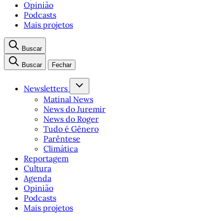
Opinião
Podcasts
Mais projetos
Buscar
Buscar
Fechar
Newsletters
Matinal News
News do Juremir
News do Roger
Tudo é Gênero
Parêntese
Climática
Reportagem
Cultura
Agenda
Opinião
Podcasts
Mais projetos