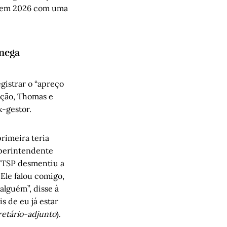
arem 2026 com uma
 nega
gistrar o “apreço
ação, Thomas e
x-gestor.
rimeira teria
uperintendente
 FTSP desmentiu a
 Ele falou comigo,
alguém”, disse à
is de eu já estar
retário-adjunto
).