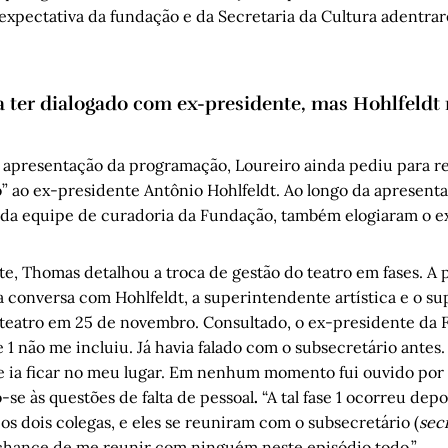
xpectativa da fundação e da Secretaria da Cultura adentr
 ter dialogado com ex-presidente, mas Hohlfeldt
a apresentação da programação, Loureiro ainda pediu para re
 ao ex-presidente Antônio Hohlfeldt. Ao longo da apresent
da equipe de curadoria da Fundação, também elogiaram o e
e, Thomas detalhou a troca de gestão do teatro em fases. A p
 conversa com Hohlfeldt, a superintendente artística e o s
 teatro em 25 de novembro. Consultado, o ex-presidente da
e 1 não me incluiu. Já havia falado com o subsecretário antes.
e ia ficar no meu lugar. Em nenhum momento fui ouvido por 
o-se às questões de falta de pessoal
.
“A tal fase 1 ocorreu depo
s dois colegas, e eles se reuniram com o subsecretário (
sec
chance de me reunir com ninguém neste episódio todo.”