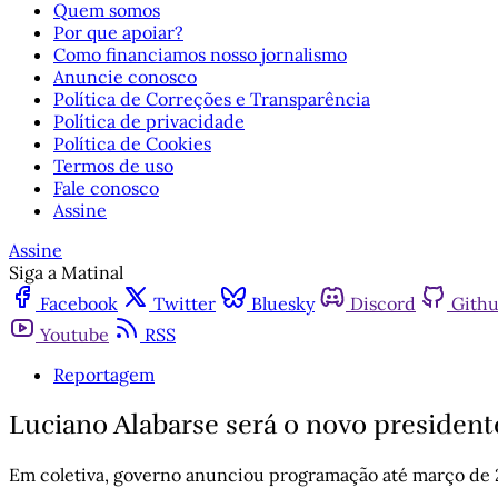
Quem somos
Por que apoiar?
Como financiamos nosso jornalismo
Anuncie conosco
Política de Correções e Transparência
Política de privacidade
Política de Cookies
Termos de uso
Fale conosco
Assine
Assine
Siga a Matinal
Facebook
Twitter
Bluesky
Discord
Gith
Youtube
RSS
Reportagem
Luciano Alabarse será o novo presiden
Em coletiva, governo anunciou programação até março de 2