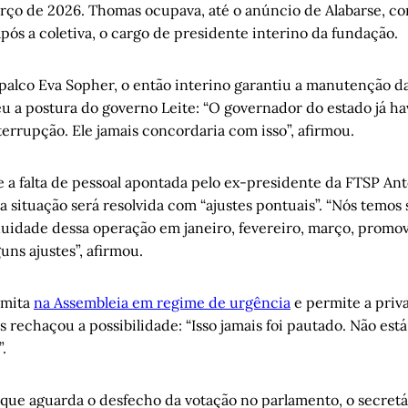
arço de 2026. Thomas ocupava, até o anúncio de Alabarse, c
após a coletiva, o cargo de presidente interino da fundação.
palco Eva Sopher, o então interino garantiu a manutenção da
u a postura do governo Leite: “O governador do estado já ha
terrupção. Ele jamais concordaria com isso”, afirmou.
 a falta de pessoal apontada pelo ex-presidente da FTSP Ant
a situação será resolvida com “ajustes pontuais”. “Nós temo
nuidade dessa operação em janeiro, fevereiro, março, prom
ns ajustes”, afirmou.
amita
na Assembleia em regime de urgência
e permite a priv
rechaçou a possibilidade: “Isso jamais foi pautado. Não est
”.
 que aguarda o desfecho da votação no parlamento, o secretá