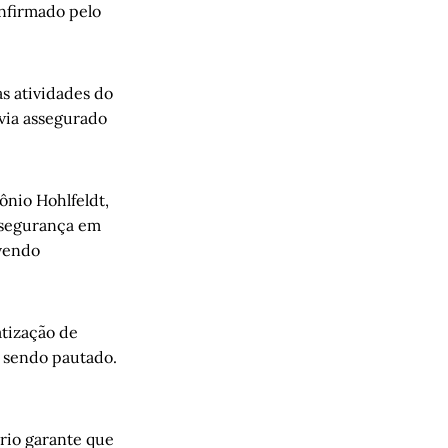
onfirmado pelo
s atividades do
via assegurado
ônio Hohlfeldt,
s segurança em
ovendo
atização de
á sendo pautado.
rio garante que