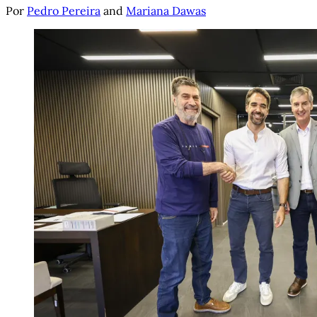
Por
Pedro Pereira
and
Mariana Dawas