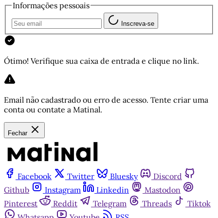
Informações pessoais
Inscreva-se
Ótimo! Verifique sua caixa de entrada e clique no link.
Email não cadastrado ou erro de acesso. Tente criar uma
conta ou contate a Matinal.
Fechar
Facebook
Twitter
Bluesky
Discord
Github
Instagram
Linkedin
Mastodon
Pinterest
Reddit
Telegram
Threads
Tiktok
Whatsapp
Youtube
RSS