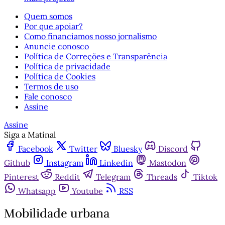
Quem somos
Por que apoiar?
Como financiamos nosso jornalismo
Anuncie conosco
Política de Correções e Transparência
Política de privacidade
Política de Cookies
Termos de uso
Fale conosco
Assine
Assine
Siga a Matinal
Facebook
Twitter
Bluesky
Discord
Github
Instagram
Linkedin
Mastodon
Pinterest
Reddit
Telegram
Threads
Tiktok
Whatsapp
Youtube
RSS
Mobilidade urbana