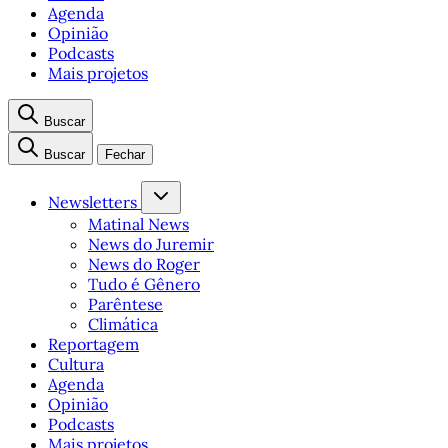
Agenda
Opinião
Podcasts
Mais projetos
Buscar
Buscar
Fechar
Newsletters
Matinal News
News do Juremir
News do Roger
Tudo é Gênero
Parêntese
Climática
Reportagem
Cultura
Agenda
Opinião
Podcasts
Mais projetos