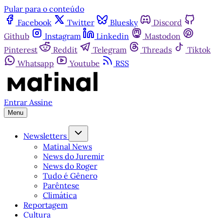
Pular para o conteúdo
Facebook
Twitter
Bluesky
Discord
Github
Instagram
Linkedin
Mastodon
Pinterest
Reddit
Telegram
Threads
Tiktok
Whatsapp
Youtube
RSS
Entrar
Assine
Menu
Newsletters
Matinal News
News do Juremir
News do Roger
Tudo é Gênero
Parêntese
Climática
Reportagem
Cultura