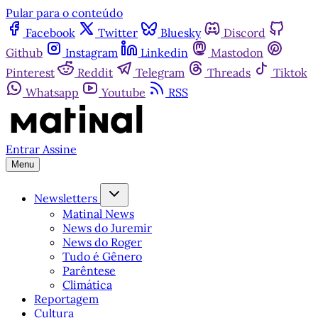
Pular para o conteúdo
Facebook
Twitter
Bluesky
Discord
Github
Instagram
Linkedin
Mastodon
Pinterest
Reddit
Telegram
Threads
Tiktok
Whatsapp
Youtube
RSS
Entrar
Assine
Menu
Newsletters
Matinal News
News do Juremir
News do Roger
Tudo é Gênero
Parêntese
Climática
Reportagem
Cultura