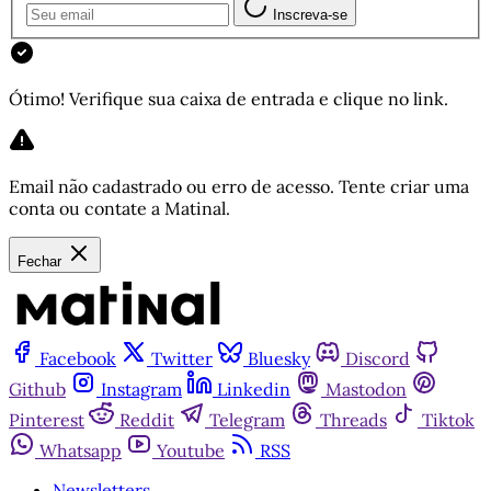
Inscreva-se
Ótimo! Verifique sua caixa de entrada e clique no link.
Email não cadastrado ou erro de acesso. Tente criar uma
conta ou contate a Matinal.
Fechar
Facebook
Twitter
Bluesky
Discord
Github
Instagram
Linkedin
Mastodon
Pinterest
Reddit
Telegram
Threads
Tiktok
Whatsapp
Youtube
RSS
Newsletters