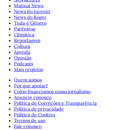
Matinal News
News do Juremir
News do Roger
Tudo é Gênero
Parêntese
Climática
Reportagem
Cultura
Agenda
Opinião
Podcasts
Mais projetos
Quem somos
Por que apoiar?
Como financiamos nosso jornalismo
Anuncie conosco
Política de Correções e Transparência
Política de privacidade
Política de Cookies
Termos de uso
Fale conosco