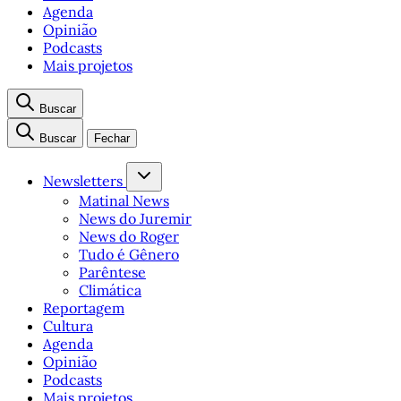
Agenda
Opinião
Podcasts
Mais projetos
Buscar
Buscar
Fechar
Newsletters
Matinal News
News do Juremir
News do Roger
Tudo é Gênero
Parêntese
Climática
Reportagem
Cultura
Agenda
Opinião
Podcasts
Mais projetos