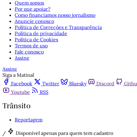
Quem somos
Por que apoiar?
Como financiamos nosso jornalismo
Anuncie conosco
Política de Correções e Transparência
Política de privacidade
Política de Cookies
Termos de uso
Fale conosco
Assine
Assine
Siga a Matinal
Facebook
Twitter
Bluesky
Discord
Gith
Youtube
RSS
Trânsito
Reportagem
/
Disponível apenas para quem tem cadastro