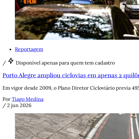
Reportagem
/
Disponível apenas para quem tem cadastro
Porto Alegre ampliou ciclovias em apenas 2 quil
Em vigor desde 2009, o Plano Diretor Cicloviário previa 4
Por
Tiago Medina
/
2 jun 2026