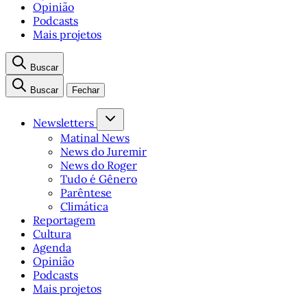
Opinião
Podcasts
Mais projetos
Buscar
Buscar
Fechar
Newsletters
Matinal News
News do Juremir
News do Roger
Tudo é Gênero
Parêntese
Climática
Reportagem
Cultura
Agenda
Opinião
Podcasts
Mais projetos