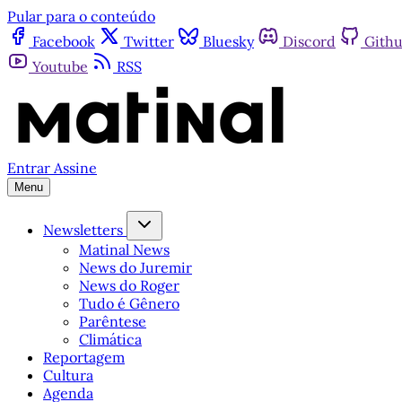
Pular para o conteúdo
Facebook
Twitter
Bluesky
Discord
Gith
Youtube
RSS
Entrar
Assine
Menu
Newsletters
Matinal News
News do Juremir
News do Roger
Tudo é Gênero
Parêntese
Climática
Reportagem
Cultura
Agenda