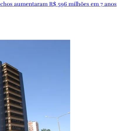
úchos aumentaram R$ 596 milhões em 7 anos