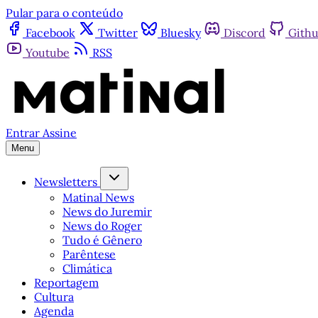
Pular para o conteúdo
Facebook
Twitter
Bluesky
Discord
Gith
Youtube
RSS
Entrar
Assine
Menu
Newsletters
Matinal News
News do Juremir
News do Roger
Tudo é Gênero
Parêntese
Climática
Reportagem
Cultura
Agenda