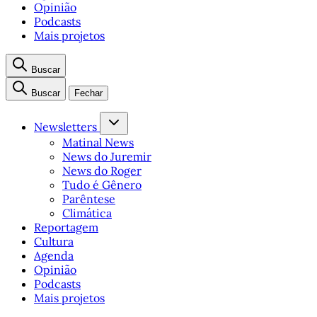
Opinião
Podcasts
Mais projetos
Buscar
Buscar
Fechar
Newsletters
Matinal News
News do Juremir
News do Roger
Tudo é Gênero
Parêntese
Climática
Reportagem
Cultura
Agenda
Opinião
Podcasts
Mais projetos