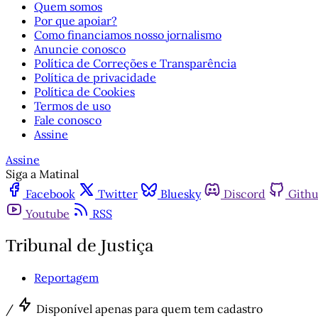
Quem somos
Por que apoiar?
Como financiamos nosso jornalismo
Anuncie conosco
Política de Correções e Transparência
Política de privacidade
Política de Cookies
Termos de uso
Fale conosco
Assine
Assine
Siga a Matinal
Facebook
Twitter
Bluesky
Discord
Gith
Youtube
RSS
Tribunal de Justiça
Reportagem
/
Disponível apenas para quem tem cadastro