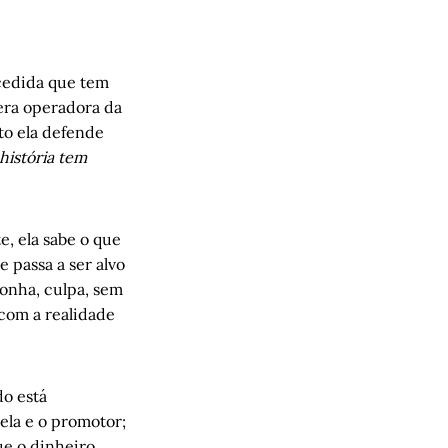
cedida que tem
mera operadora da
to ela defende
 história tem
e, ela sabe o que
 passa a ser alvo
onha, culpa, sem
 com a realidade
do está
la e o promotor;
ue o dinheiro