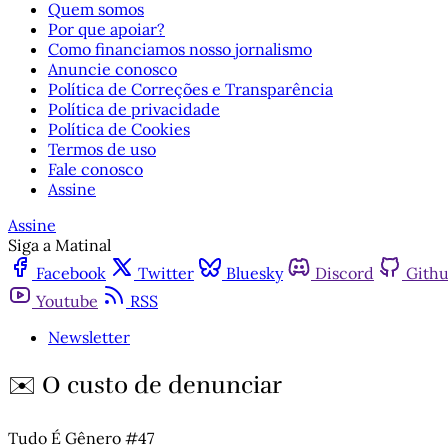
Quem somos
Por que apoiar?
Como financiamos nosso jornalismo
Anuncie conosco
Política de Correções e Transparência
Política de privacidade
Política de Cookies
Termos de uso
Fale conosco
Assine
Assine
Siga a Matinal
Facebook
Twitter
Bluesky
Discord
Gith
Youtube
RSS
Newsletter
✉️ O custo de denunciar
Tudo É Gênero #47