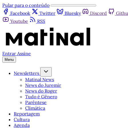
Pular para o conteúdo
Facebook
Twitter
Bluesky
Discord
Gith
Youtube
RSS
Entrar
Assine
Menu
Newsletters
Matinal News
News do Juremir
News do Roger
Tudo é Gênero
Parêntese
Climática
Reportagem
Cultura
Agenda