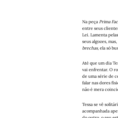
Na peça
Prima Fac
entre seus cliente
Lei. Lamenta pela
seus algozes, mas,
brechas,
ela só bu
Até que um dia Tes
vai enfrentar. O 
de uma série de c
falar nas dores fí
não é mera coinci
Tessa se vê solitá
acompanhada apena
do outro, o seu e