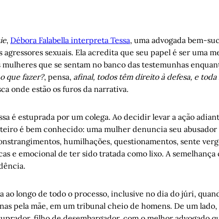
ie
,
Débora Falabella interpreta Tessa
, uma advogada bem-su
s agressores sexuais. Ela acredita que seu papel é ser uma 
s mulheres que se sentam no banco das testemunhas enquan
o que fazer?
, pensa,
afinal, todos têm direito à defesa, e toda
sca onde estão os furos da narrativa.
sa é estuprada por um colega. Ao decidir levar a ação adiant
roteiro é bem conhecido: uma mulher denuncia seu abusador e
onstrangimentos, humilhações, questionamentos, sente verg
sicas e emocional de ter sido tratada como lixo. A semelhança
dência.
ria ao longo de todo o processo, inclusive no dia do júri, quan
s pela mãe, em um tribunal cheio de homens. De um lado, e
stuprador, filho de desembargador, com o melhor advogado q