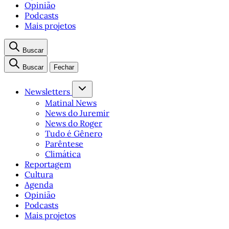
Opinião
Podcasts
Mais projetos
Buscar
Buscar
Fechar
Newsletters
Matinal News
News do Juremir
News do Roger
Tudo é Gênero
Parêntese
Climática
Reportagem
Cultura
Agenda
Opinião
Podcasts
Mais projetos