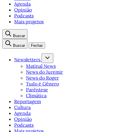
Agenda
Opinião
Podcasts
Mais projetos
Buscar
Buscar
Fechar
Newsletters
Matinal News
News do Juremir
News do Roger
Tudo é Gênero
Parêntese
Climática
Reportagem
Cultura
Agenda
Opinião
Podcasts
Mais projetos