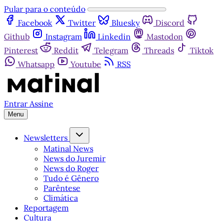
Pular para o conteúdo
Facebook
Twitter
Bluesky
Discord
Github
Instagram
Linkedin
Mastodon
Pinterest
Reddit
Telegram
Threads
Tiktok
Whatsapp
Youtube
RSS
Entrar
Assine
Menu
Newsletters
Matinal News
News do Juremir
News do Roger
Tudo é Gênero
Parêntese
Climática
Reportagem
Cultura