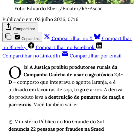
Foto: Eduardo Ebert/Emater/RS-Ascar
Publicado em:
03 julho 2026, 07:16
Compartilhar
Compartilhar no X
Compartilhar
Copiar link
no Bluesky
Compartilhar no Facebook
Compartilhar no LinkedIn
Compartilhar por email
O
lá!
A Justiça proibiu produtores rurais da
Campanha Gaúcha de usar o agrotóxico 2,4-
D
– composto que integrava o agente laranja, e é
utilizado em lavouras de soja, trigo e arroz. A deriva
do produto leva à
destruição de pomares de maçã e
parreirais
. Você também vai ler:
📓 Ministério Público do Rio Grande do Sul
denuncia 22 pessoas por fraudes na Smed