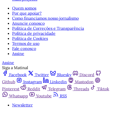
Quem somos
Por que apoiar?
Como financiamos nosso jornalismo
Anuncie conosco
Política de Correções e Transparência
Política de privacidade
Política de Cookies
Termos de uso
Fale conosco
Assine
Assine
Siga a Matinal
Facebook
Twitter
Bluesky
Discord
Github
Instagram
Linkedin
Mastodon
Pinterest
Reddit
Telegram
Threads
Tiktok
Whatsapp
Youtube
RSS
Newsletter