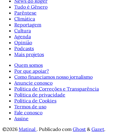
News do Roger
Tudo é Gênero
Parêntese
Climática
Reportagem
Cultura
Agenda
Opinião
Podcasts
Mais projetos
Quem somos
Por que apoiar?
Como financiamos nosso jornalismo
Anuncie conosco
Política de Correções e Transparência
Política de privacidade
Política de Cookies
Termos de uso
Fale conosco
Assine
©2026
Matinal
.
Publicado com
Ghost
&
Gazet
.