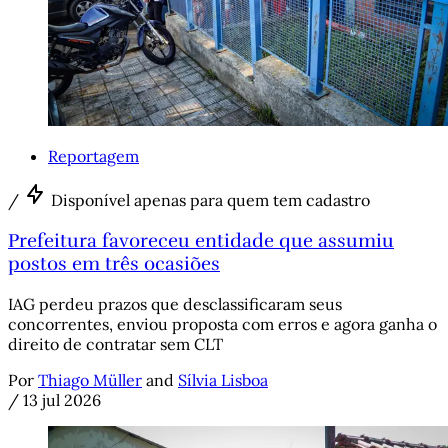
Reportagem
/
Disponível apenas para quem tem cadastro
Prefeitura favoreceu entidade que assumiu
postos em três ocasiões
IAG perdeu prazos que desclassificaram seus
concorrentes, enviou proposta com erros e agora ganha o
direito de contratar sem CLT
Por
Thiago Müller
and
Sílvia Lisboa
/
13 jul 2026