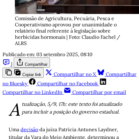
Comissão de Agricultura, Pecuária, Pesca e 
Cooperativismo aprovou por unanimidade o 
relatório final referente à legislação sobre 
herbicidas hormonais | Foto: Claudio Fachel / 
ALRS
Publicado em:
03 setembro 2025, 08:10
|
Compartilhar
Compartilhar no X
Compartilhar
Copiar link
no Bluesky
Compartilhar no Facebook
Compartilhar no LinkedIn
Compartilhar por email
A
tualização, 5/9, 17h: este texto foi atualizado
para incluir a posição do governo estadual.
Uma
decisão
da juíza Patrícia Antunes Laydner,
titular da Vara do Meio Ambiente, determinou a