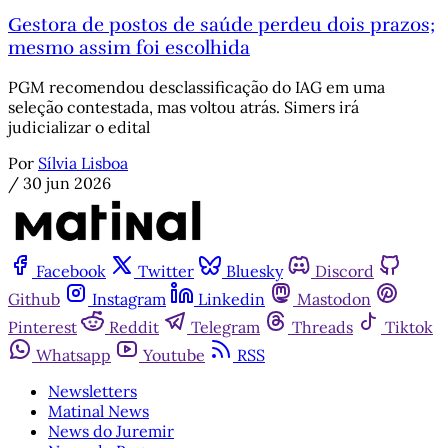
Gestora de postos de saúde perdeu dois prazos;
mesmo assim foi escolhida
PGM recomendou desclassificação do IAG em uma
seleção contestada, mas voltou atrás. Simers irá
judicializar o edital
Por
Sílvia Lisboa
/
30 jun 2026
Facebook
Twitter
Bluesky
Discord
Github
Instagram
Linkedin
Mastodon
Pinterest
Reddit
Telegram
Threads
Tiktok
Whatsapp
Youtube
RSS
Newsletters
Matinal News
News do Juremir