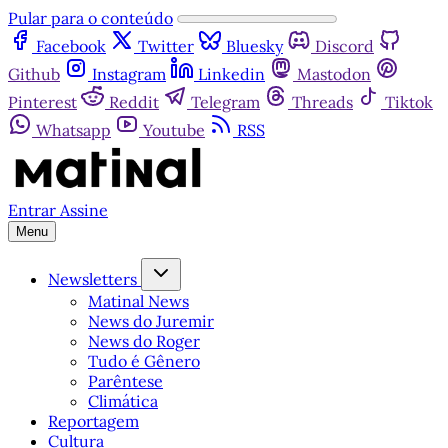
Pular para o conteúdo
Facebook
Twitter
Bluesky
Discord
Github
Instagram
Linkedin
Mastodon
Pinterest
Reddit
Telegram
Threads
Tiktok
Whatsapp
Youtube
RSS
Entrar
Assine
Menu
Newsletters
Matinal News
News do Juremir
News do Roger
Tudo é Gênero
Parêntese
Climática
Reportagem
Cultura