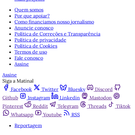
Quem somos
Por que apoiar?
Como financiamos nosso jornalismo
Anuncie conosco
Política de Correções e Transparência
Política de privacidade
Política de Cookies
Termos de uso
Fale conosco
Assine
Assine
Siga a Matinal
Facebook
Twitter
Bluesky
Discord
Github
Instagram
Linkedin
Mastodon
Pinterest
Reddit
Telegram
Threads
Tiktok
Whatsapp
Youtube
RSS
Reportagem