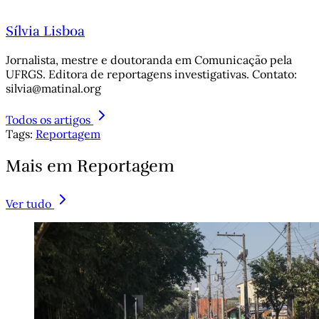
Sílvia Lisboa
Jornalista, mestre e doutoranda em Comunicação pela
UFRGS. Editora de reportagens investigativas. Contato:
silvia@matinal.org
Todos os artigos
Tags:
Reportagem
Mais em Reportagem
Ver tudo