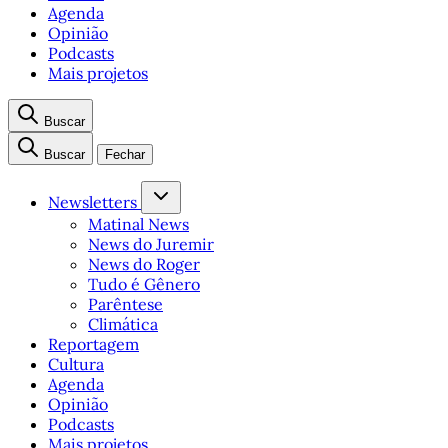
Agenda
Opinião
Podcasts
Mais projetos
Buscar
Buscar
Fechar
Newsletters
Matinal News
News do Juremir
News do Roger
Tudo é Gênero
Parêntese
Climática
Reportagem
Cultura
Agenda
Opinião
Podcasts
Mais projetos