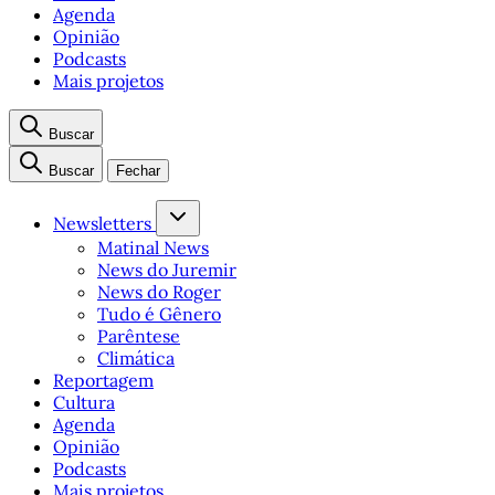
Agenda
Opinião
Podcasts
Mais projetos
Buscar
Buscar
Fechar
Newsletters
Matinal News
News do Juremir
News do Roger
Tudo é Gênero
Parêntese
Climática
Reportagem
Cultura
Agenda
Opinião
Podcasts
Mais projetos