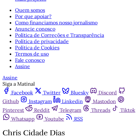
Quem somos
Por que apoiar?
Como financiamos nosso jornalismo
Anuncie conosco
Política de Correções e Transparência
Política de privacidade
Política de Cookies
Termos de uso
Fale conosco
Assine
Assine
Siga a Matinal
Facebook
Twitter
Bluesky
Discord
Github
Instagram
Linkedin
Mastodon
Pinterest
Reddit
Telegram
Threads
Tiktok
Whatsapp
Youtube
RSS
Chris Cidade Dias