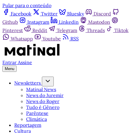
Pular para o conteúdo
Facebook
Twitter
Bluesky
Discord
Github
Instagram
Linkedin
Mastodon
Pinterest
Reddit
Telegram
Threads
Tiktok
Whatsapp
Youtube
RSS
Entrar
Assine
Menu
Newsletters
Matinal News
News do Juremir
News do Roger
Tudo é Gênero
Parêntese
Climática
Reportagem
Cultura