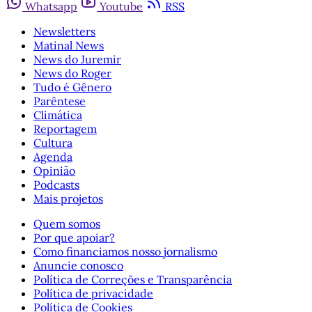
Whatsapp
Youtube
RSS
Newsletters
Matinal News
News do Juremir
News do Roger
Tudo é Gênero
Parêntese
Climática
Reportagem
Cultura
Agenda
Opinião
Podcasts
Mais projetos
Quem somos
Por que apoiar?
Como financiamos nosso jornalismo
Anuncie conosco
Política de Correções e Transparência
Política de privacidade
Política de Cookies